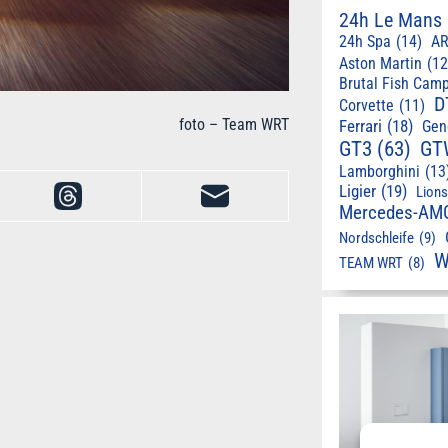
24h Le Mans
24h Spa
(14)
AR
Aston Martin
(12
Brutal Fish Cam
D
Corvette
(11)
foto – Team WRT
Ferrari
(18)
Gen
GT3
(63)
GT
Lamborghini
(13
Ligier
(19)
Lion
Mercedes-AM
Nordschleife
(9)
W
TEAM WRT
(8)