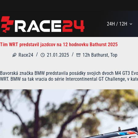
Skip
to
content
24H / 12H
Tím WRT predstavil jazdcov na 12 hodnovku Bathurst 2025
Race24
21.01.2025
12h Bathurst
,
Top
Bavorská značka BMW predstavila posádky svojich dvoch M4 GT3 Evo, 
WRT. BMW sa tak vracia do série Intercontinental GT Challenge, v kat