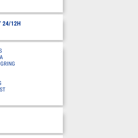
 24/12H
S
A
RGRING
G
ST