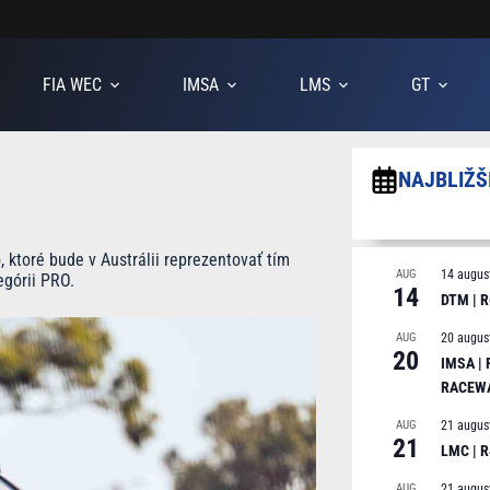
FIA WEC
IMSA
LMS
GT
NAJBLIŽŠ
ktoré bude v Austrálii reprezentovať tím
AUG
14 augus
egórii PRO.
14
DTM | R
AUG
20 augus
20
IMSA |
RACEW
AUG
21 augus
21
LMC | 
AUG
21 augus