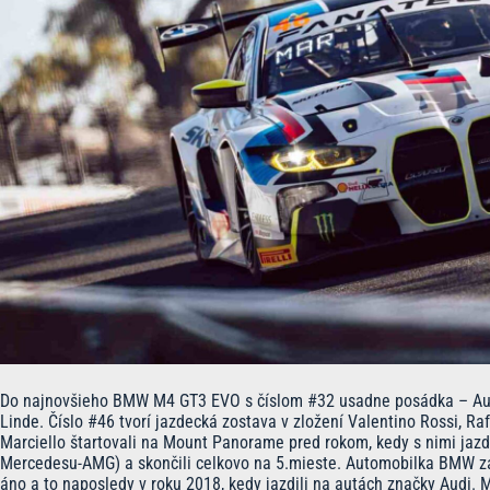
Do najnovšieho BMW M4 GT3 EVO s číslom #32 usadne posádka – Augu
Linde. Číslo #46 tvorí jazdecká zostava v zložení Valentino Rossi, Ra
Marciello štartovali na Mount Panorame pred rokom, kedy s nimi jaz
Mercedesu-AMG) a skončili celkovo na 5.mieste. Automobilka BMW zat
áno a to naposledy v roku 2018, kedy jazdili na autách značky Audi. 