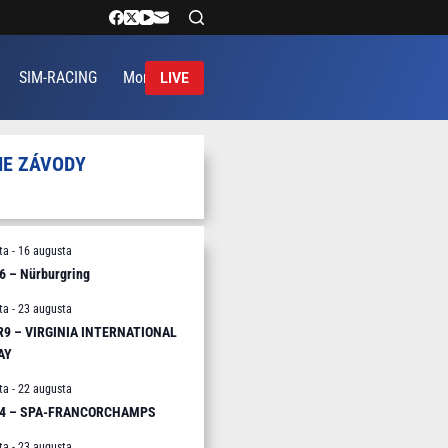
SIM-RACING
More
LIVE
IE ZÁVODY
ta
-
16 augusta
6 – Nürburgring
ta
-
23 augusta
 R9 – VIRGINIA INTERNATIONAL
AY
ta
-
22 augusta
R4 – SPA-FRANCORCHAMPS
ta
-
23 augusta