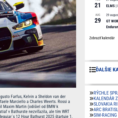
21
ELMS |
AUG
29 augus
29
GT WORL
Endura
Zobraziť kalendár
ĎALŠIE K
RÝCHLE SPR
sto Farfus, Kelvin a Sheldon van der
KALENDÁR 
ffaele Marciello a Charles Weerts. Rossi a
SLOVAKIA R
dil Maxim Martin (odišiel od BMW k
ARC BRATIS
iaľ v Bathurste nezvíťazila, ale tím WRT
SIM-RACING
Meguiar´s 12 Hour Bathurst 2025 štartuje 1.