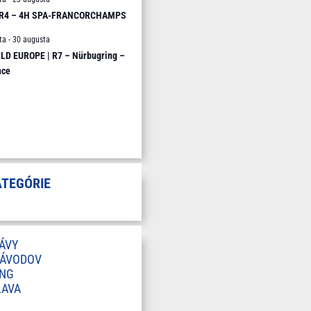
 R4 – 4H SPA-FRANCORCHAMPS
ta
-
30 augusta
D EUROPE | R7 – Nürbugring –
nce
ATEGÓRIE
ÁVY
ZÁVODOV
ING
LAVA