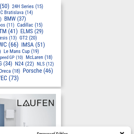
(50)
24H Series
(15)
C Bratislava
(14)
BMW
(37)
)
pos
(11)
Cadillac
(15)
TM
(41)
ELMS
(29)
GT2
(20)
esis
(13)
WC
(66)
IMSA
(51)
Le Mans Cup
(19)
)
McLaren
(18)
speed GP
(10)
G
(34)
N24
(22)
NLS
(12)
Porsche
(46)
Oreca
(18)
EC
(73)