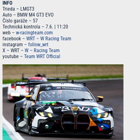
INFO
Trieda – LMGT3
Auto – BMW M4 GT3 EVO
Číslo garáže – 57
Technická kontrola – 7.6. | 11:20
web –
w-racingteam.com
facebook –
WRT – W Racing Team
instagram –
follow_wrt
X – WRT –
W – Racing Team
youtube –
Team WRT Official