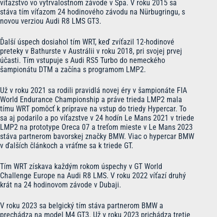
víťazstvo vo vytrvalostnom závode v Spa. V roku 2015 sa
stáva tím víťazom 24 hodinového závodu na Nürbugringu, s
novou verziou Audi R8 LMS GT3.
Ďalší úspech dosiahol tím WRT, keď zvíťazil 12-hodinové
preteky v Bathurste v Austrálii v roku 2018, pri svojej prvej
účasti. Tím vstupuje s Audi RS5 Turbo do nemeckého
šampionátu DTM a začína s programom LMP2.
Už v roku 2021 sa rodili pravidlá novej éry v šampionáte FIA
World Endurance Championship a práve trieda LMP2 mala
tímu WRT pomôcť k príprave na vstup do triedy Hypercar. To
sa aj podarilo a po víťazstve v 24 hodín Le Mans 2021 v triede
LMP2 na prototype Oreca 07 a treťom mieste v Le Mans 2023
stáva partnerom bavorskej značky BMW. Viac o hypercar BMW
v ďalších článkoch a vráťme sa k triede GT.
Tím WRT získava každým rokom úspechy v GT World
Challenge Europe na Audi R8 LMS. V roku 2022 víťazí druhý
krát na 24 hodinovom závode v Dubaji.
V roku 2023 sa belgický tím stáva partnerom BMW a
prechádza na model M4 GT3. Už v roku 2023 prichádza tretie