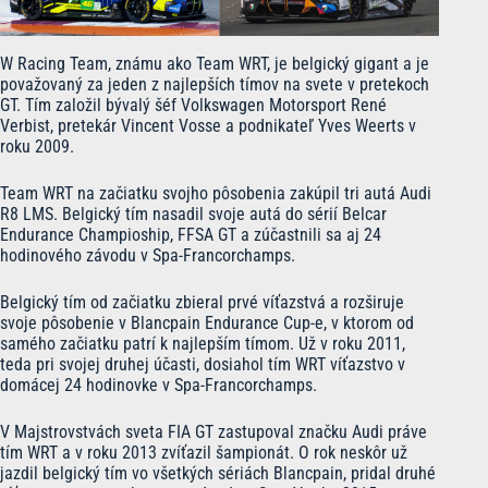
W Racing Team, známu ako Team WRT, je belgický gigant a je
považovaný za jeden z najlepších tímov na svete v pretekoch
GT. Tím založil bývalý šéf Volkswagen Motorsport René
Verbist, pretekár Vincent Vosse a podnikateľ Yves Weerts v
roku 2009.
Team WRT na začiatku svojho pôsobenia zakúpil tri autá Audi
R8 LMS. Belgický tím nasadil svoje autá do sérií Belcar
Endurance Champioship, FFSA GT a zúčastnili sa aj 24
hodinového závodu v Spa-Francorchamps.
Belgický tím od začiatku zbieral prvé víťazstvá a rozširuje
svoje pôsobenie v Blancpain Endurance Cup-e, v ktorom od
samého začiatku patrí k najlepším tímom. Už v roku 2011,
teda pri svojej druhej účasti, dosiahol tím WRT víťazstvo v
domácej 24 hodinovke v Spa-Francorchamps.
V Majstrovstvách sveta FIA GT zastupoval značku Audi práve
tím WRT a v roku 2013 zvíťazil šampionát. O rok neskôr už
jazdil belgický tím vo všetkých sériách Blancpain, pridal druhé