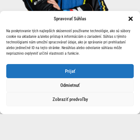
Spravovať Súhlas
Na poskytovanie tých najlepších skúseností používame technológie, ako sú súbory
cookie na ukladanie a/alebo prístup k informáciám o zariadení. Súhlas s týmito
technológiami nám umožní spracovávať údaje, ako je správanie pri prehliadaní
alebo jedinečné ID na tejto stránke. Nesúhlas alebo odvolanie súhlasu môže
nepriaznivo ovplyvniť určité vlastnosti a funkcie.
Prijať
Kelvin VAN DER LINDE (RSA)
Odmietnuť
foto: © Javier Jimenez / DPPI | Julien Delfosse / DPPI | Fabrizio Boldoni / DPPI
| Charly Lopez / DPPI | FIA WEC
Zobraziť predvoľby