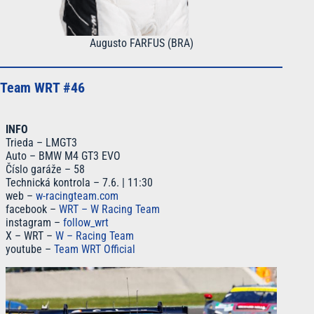
Augusto FARFUS (BRA)
Team WRT #46
INFO
Trieda – LMGT3
Auto – BMW M4 GT3 EVO
Číslo garáže – 58
Technická kontrola – 7.6. | 11:30
web –
w-racingteam.com
facebook –
WRT – W Racing Team
instagram –
follow_wrt
X – WRT –
W – Racing Team
youtube –
Team WRT Official