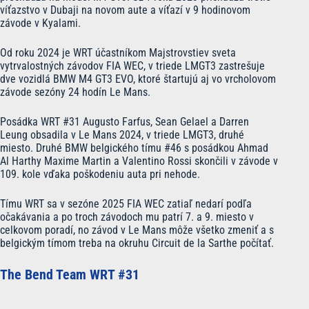
víťazstvo v Dubaji na novom aute a víťazí v 9 hodinovom
závode v Kyalami.
Od roku 2024 je WRT účastníkom Majstrovstiev sveta
vytrvalostných závodov FIA WEC, v triede LMGT3 zastrešuje
dve vozidlá BMW M4 GT3 EVO, ktoré štartujú aj vo vrcholovom
závode sezóny 24 hodín Le Mans.
Posádka WRT #31 Augusto Farfus, Sean Gelael a Darren
Leung obsadila v Le Mans 2024, v triede LMGT3, druhé
miesto. Druhé BMW belgického tímu #46 s posádkou Ahmad
Al Harthy Maxime Martin a Valentino Rossi skončili v závode v
109. kole vďaka poškodeniu auta pri nehode.
Tímu WRT sa v sezóne 2025 FIA WEC zatiaľ nedarí podľa
očakávania a po troch závodoch mu patrí 7. a 9. miesto v
celkovom poradí, no závod v Le Mans môže všetko zmeniť a s
belgickým tímom treba na okruhu Circuit de la Sarthe počítať.
The Bend Team WRT #31