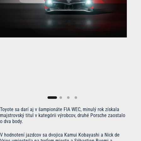
Toyote sa darí aj v šampionáte FIA WEC, minulý rok získala
majstrovský titul v kategórii výrobcov, druhé Porsche zaostalo
o dva body.
V hodnotení jazdcov sa dvojica Kamui Kobayashi a Nick de
Vries umiestnila na treťom mieste a Sébastien Buemi a