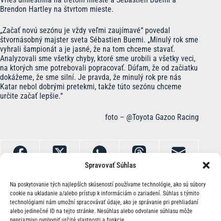
Brendon Hartley na štvrtom mieste.
„Začať novú sezónu je vždy veľmi zaujímavé“ povedal
štvornásobný majster sveta Sébastien Buemi. „Minulý rok sme
vyhrali šampionát a je jasné, že na tom chceme stavať.
Analyzovali sme všetky chyby, ktoré sme urobili a všetky veci,
na ktorých sme potrebovali popracovať. Dúfam, že od začiatku
dokážeme, že sme silní. Je pravda, že minulý rok pre nás
Katar nebol dobrými pretekmi, takže túto sezónu chceme
určite začať lepšie.“
foto – @Toyota Gazoo Racing
Spravovať Súhlas
Na poskytovanie tých najlepších skúseností používame technológie, ako sú súbory
cookie na ukladanie a/alebo prístup k informáciám o zariadení. Súhlas s týmito
technológiami nám umožní spracovávať údaje, ako je správanie pri prehliadaní
alebo jedinečné ID na tejto stránke. Nesúhlas alebo odvolanie súhlasu môže
nepriaznivo ovplyvniť určité vlastnosti a funkcie.