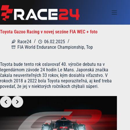
Skip
to
content
Toyota Gazoo Racing v novej sezóne FIA WEC + foto
Race24
06.02.2025
FIA World Endurance Championship
,
Top
Toyota bude tento rok oslavovať 40. výročie debutu na v
legendárnom závode 24 hodín Le Mans. Japonská značka
čakala neuveriteľných 33 rokov, kým dosiahla víťazstvo. V
rokoch 2018 a 2022 bola Toyota neporaziteľná, aj keď treba
povedať, že jej v niektorých ročníkoch chýbali súperi.