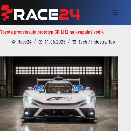
Skip
to
content
Toyota predstavuje prototyp GR LH2 na kvapalný vodík
Race24
11.06.2025
Tech / Industry
,
Top