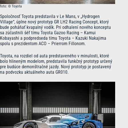
foto: © Toyota
Spoločnosť Toyota predstavila v Le Mans, v „Hydrogen
Village“, úplne nový prototyp GR LH2 Racing Concept, ktorý
bude poháňať kvapalný vodík. Pri odhalení nového konceptu
sa zúčastnili šéf tímu Toyota Gazoo Racing – Kamui
Kobayashi a podpredseda tímu Toyota – Kazuki Nakajima
spolu s prezidentom ACO – Prierrom Fillonom.
Toyota, na rozdiel od auta predstaveného v minulosti, ktoré
bolo hlineným modelom, predstavila funkčný prototyp určený
pre budúce demonštračné jazdy. Nový prototyp je postavený
na podvozku aktuálneho auta GR010.