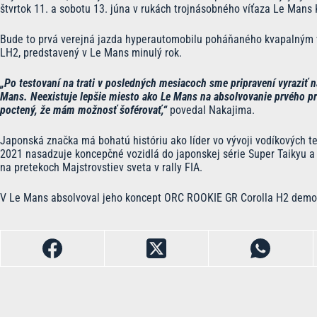
štvrtok 11. a sobotu 13. júna v rukách trojnásobného víťaza Le Mans
Bude to prvá verejná jazda hyperautomobilu poháňaného kvapalným 
LH2, predstavený v Le Mans minulý rok.
„Po testovaní na trati v posledných mesiacoch sme pripravení vyraziť 
Mans. Neexistuje lepšie miesto ako Le Mans na absolvovanie prvého p
poctený, že mám možnosť šoférovať,“
povedal Nakajima.
Japonská značka má bohatú históriu ako líder vo vývoji vodíkových te
2021 nasadzuje koncepčné vozidlá do japonskej série Super Taikyu 
na pretekoch Majstrovstiev sveta v rally FIA.
V Le Mans absolvoval jeho koncept ORC ROOKIE GR Corolla H2 demon