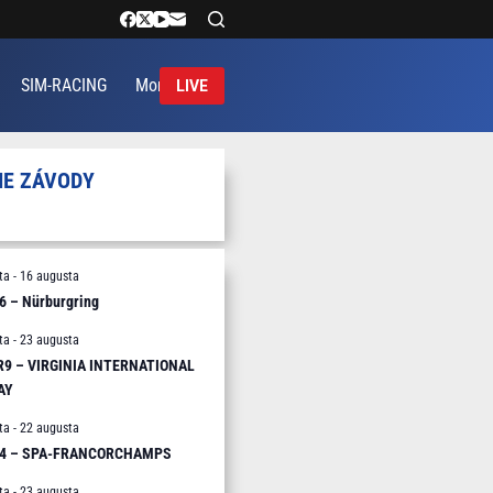
SIM-RACING
More
LIVE
IE ZÁVODY
ta
-
16 augusta
6 – Nürburgring
ta
-
23 augusta
 R9 – VIRGINIA INTERNATIONAL
AY
ta
-
22 augusta
R4 – SPA-FRANCORCHAMPS
ta
-
23 augusta