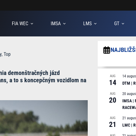
FIA WEC
IMSA
LMS
GT
NAJBLIŽŠ
y
,
Top
tnia demonštračných jázd
AUG
14 augus
ns, a to s koncepčným vozidlom na
14
DTM | R
AUG
20 augus
20
IMSA |
RACEW
AUG
21 augus
21
LMC | 
AUG
21 augus