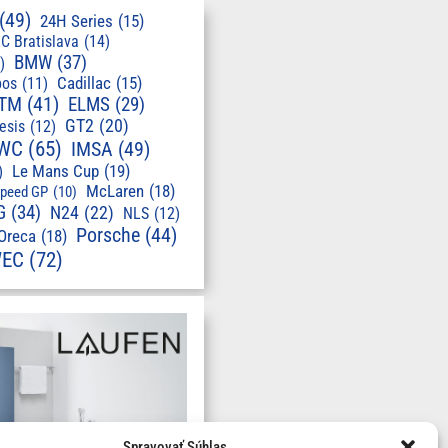
(49)
24H Series
(15)
C Bratislava
(14)
BMW
(37)
)
pos
(11)
Cadillac
(15)
TM
(41)
ELMS
(29)
GT2
(20)
esis
(12)
WC
(65)
IMSA
(49)
Le Mans Cup
(19)
)
McLaren
(18)
speed GP
(10)
G
(34)
N24
(22)
NLS
(12)
Porsche
(44)
Oreca
(18)
EC
(72)
Spravovať Súhlas