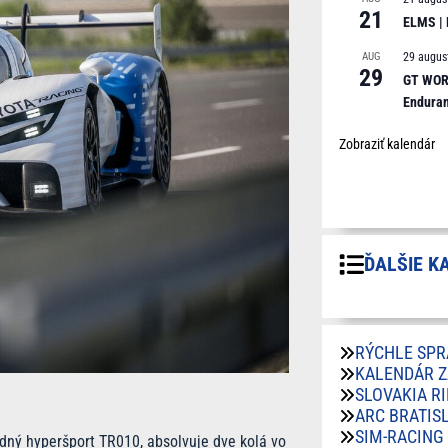
21
ELMS |
AUG
29 augus
29
GT WORL
Endura
Zobraziť kalendár
ĎALŠIE K
RÝCHLE SPR
KALENDÁR 
SLOVAKIA R
ARC BRATIS
SIM-RACING
dný hyperšport TR010, absolvuje dve kolá vo