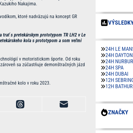
 Kazukiho Nakajima.
vodíkom, ktoré nadväzujú na koncept GR
VÝSLEDKY
na trať s pretekárskym prototypom TR LH2 v Le
retekárskeho kola s prototypom a som veľmi
24H LE MAN
24H DAYTON
chnológií v motoristickom športe. Od roku
24H NURBU
a zároveň sa zúčastňuje demonštračných jázd
24H SPA
24H DUBAI
12H SEBRIN
štračné kolo v roku 2023.
12H BATHUR
ZNAČKY