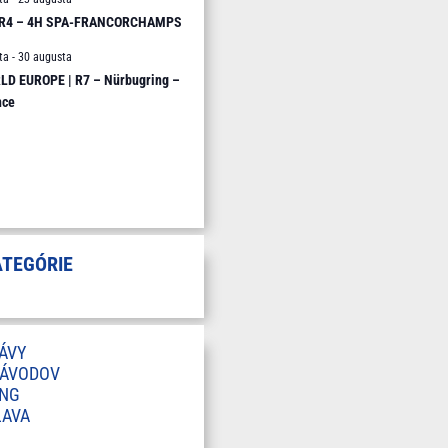
 R4 – 4H SPA-FRANCORCHAMPS
ta
-
30 augusta
D EUROPE | R7 – Nürbugring –
nce
ATEGÓRIE
ÁVY
ZÁVODOV
ING
LAVA