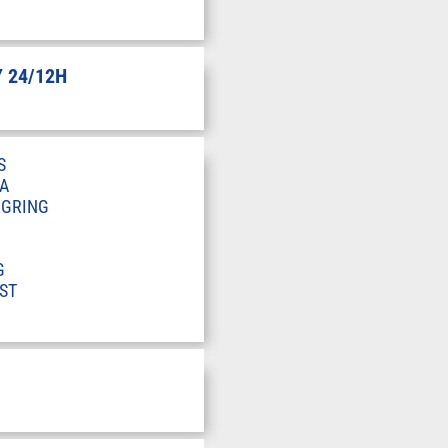
 24/12H
S
A
RGRING
G
ST