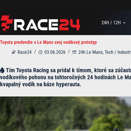
Skip
to
content
24H / 12H
Toyota predvedie v Le Mans svoj vodíkový prototyp
Race24
03.06.2026
24h Le Mans
,
Tech / Industr
Tím Toyota Racing sa pridal k tímom, ktoré sa zúčas
vodíkového pohonu na tohtoročných 24 hodinách Le Ma
kvapalný vodík na báze hyperauta.