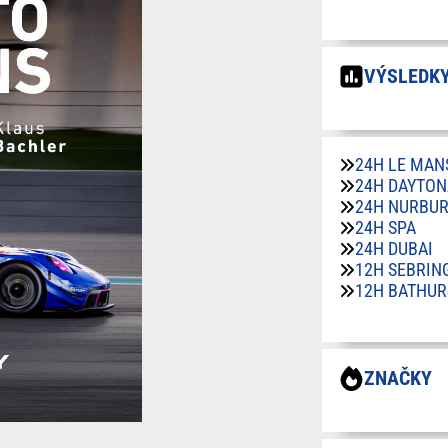
VÝSLEDKY
24H LE MAN
24H DAYTON
24H NURBU
24H SPA
24H DUBAI
12H SEBRIN
12H BATHUR
ZNAČKY