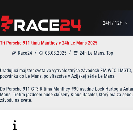
Skip
to
content
24H / 12H
Tri Porsche 911 tímu Manthey v 24h Le Mans 2025
Race24
03.03.2025
24h Le Mans
,
Top
Úradujúci majster sveta vo vytrvalostných závodoch FIA WEC LMGT3,
pozvánku do Le Mans, po víťazstve v Ázijskej série Le Mans.
Do Porsche 911 GT3 R tímu Manthey #90 usadne Loek Hartog a Antare
Mans. Tretím jazdcom bude skúsený Klaus Bachler, ktorý má za sebou
závodu na svete.