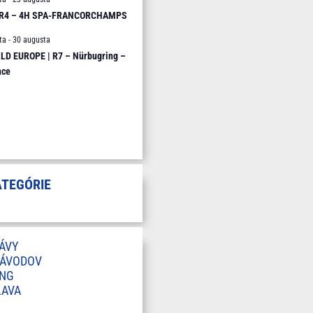
 R4 – 4H SPA-FRANCORCHAMPS
ta
-
30 augusta
D EUROPE | R7 – Nürbugring –
nce
ATEGÓRIE
ÁVY
ZÁVODOV
ING
LAVA