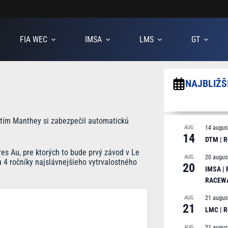
FIA WEC
IMSA
LMS
GT
NAJBLIŽŠ
 tím Manthey si zabezpečil automatickú
AUG
14 augus
14
DTM | R
s Au, pre ktorých to bude prvý závod v Le
AUG
20 augus
 4 ročníky najslávnejšieho vytrvalostného
20
IMSA |
RACEW
AUG
21 augus
21
LMC | 
AUG
21 augus