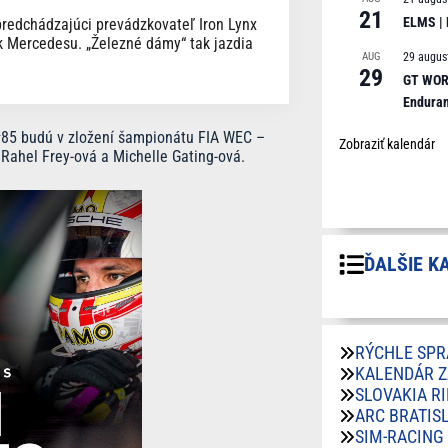
21
ELMS |
predchádzajúci prevádzkovateľ Iron Lynx
k Mercedesu. „Železné dámy“ tak jazdia
AUG
29 augus
29
GT WORL
Endura
85 budú v zložení šampionátu FIA WEC –
Zobraziť kalendár
 Rahel Frey-ová a Michelle Gating-ová.
ĎALŠIE K
RÝCHLE SPR
KALENDÁR 
SLOVAKIA R
ARC BRATIS
SIM-RACING