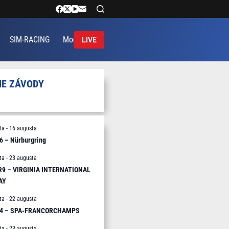
SIM-RACING
More
LIVE
IE ZÁVODY
ta
-
16 augusta
6 – Nürburgring
ta
-
23 augusta
 R9 – VIRGINIA INTERNATIONAL
AY
ta
-
22 augusta
R4 – SPA-FRANCORCHAMPS
ta
-
23 augusta