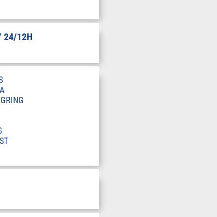
 24/12H
S
A
RGRING
G
ST