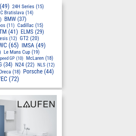
(49)
24H Series
(15)
C Bratislava
(14)
BMW
(37)
)
pos
(11)
Cadillac
(15)
TM
(41)
ELMS
(29)
GT2
(20)
esis
(12)
WC
(65)
IMSA
(49)
Le Mans Cup
(19)
)
McLaren
(18)
speed GP
(10)
G
(34)
N24
(22)
NLS
(12)
Porsche
(44)
Oreca
(18)
EC
(72)