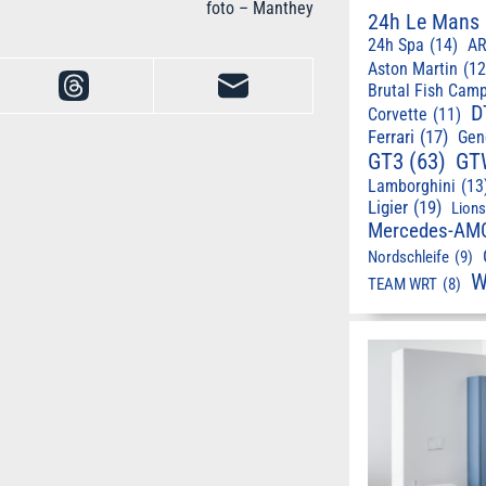
foto – Manthey
24h Le Mans
24h Spa
(14)
AR
Aston Martin
(12
Brutal Fish Cam
D
Corvette
(11)
Ferrari
(17)
Gen
GT3
(63)
GT
Lamborghini
(13
Ligier
(19)
Lion
Mercedes-AM
Nordschleife
(9)
W
TEAM WRT
(8)