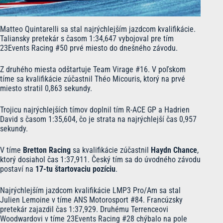
Matteo Quintarelli sa stal najrýchlejším jazdcom kvalifikácie.
Taliansky pretekár s časom 1:34,647 vybojoval pre tím
23Events Racing #50 prvé miesto do dnešného závodu.
Z druhého miesta odštartuje Team Virage #16. V poľskom
tíme sa kvalifikácie zúčastnil Théo Micouris, ktorý na prvé
miesto stratil 0,863 sekundy.
Trojicu najrýchlejších tímov doplnil tím R-ACE GP a Hadrien
David s časom 1:35,604, čo je strata na najrýchlejší čas 0,957
sekundy.
V tíme
Bretton Racing
sa kvalifikácie zúčastnil
Haydn Chance
,
ktorý dosiahol čas 1:37,911. Český tím sa do úvodného závodu
postaví na
17-tu štartovaciu pozíciu
.
Najrýchlejším jazdcom kvalifikácie LMP3 Pro/Am sa stal
Julien Lemoine v tíme ANS Motorosport #84. Francúzsky
pretekár zajazdil čas 1:37,929. Druhému Terrenceovi
Woodwardovi v tíme 23Events Racing #28 chýbalo na pole