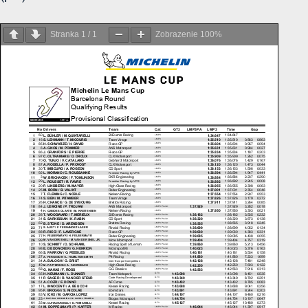
Stranka
1
/
1
Zobrazenie
100%