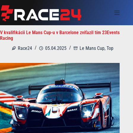
Skip
to
content
V kvalifikácii Le Mans Cup-u v Barcelone zvíťazil tím 23Events
Racing
Race24
05.04.2025
Le Mans Cup
,
Top