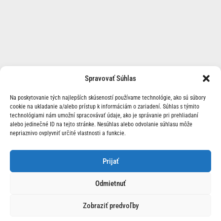
Spravovať Súhlas
Na poskytovanie tých najlepších skúseností používame technológie, ako sú súbory
cookie na ukladanie a/alebo prístup k informáciám o zariadení. Súhlas s týmito
technológiami nám umožní spracovávať údaje, ako je správanie pri prehliadaní
alebo jedinečné ID na tejto stránke. Nesúhlas alebo odvolanie súhlasu môže
nepriaznivo ovplyvniť určité vlastnosti a funkcie.
O Nás | Kontakt
Prijať
Odmietnuť
Zobraziť predvoľby
© 2026 Race24.sk Všetky práva vyhradené.
Ochrana