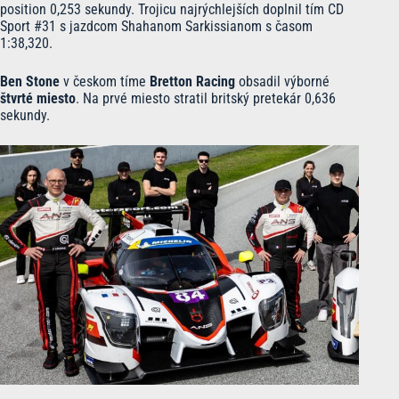
position 0,253 sekundy. Trojicu najrýchlejších doplnil tím CD
Sport #31 s jazdcom Shahanom Sarkissianom s časom
1:38,320.
Ben Stone
v českom tíme
Bretton Racing
obsadil výborné
štvrté miesto
. Na prvé miesto stratil britský pretekár 0,636
sekundy.