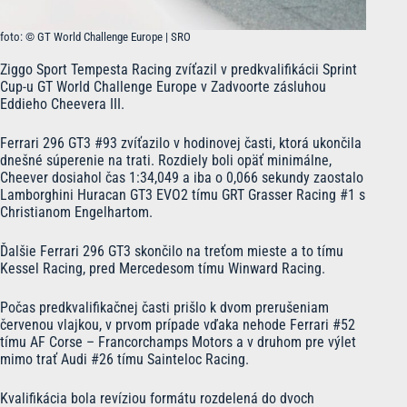
foto: © GT World Challenge Europe | SRO
Ziggo Sport Tempesta Racing zvíťazil v predkvalifikácii Sprint
Cup-u GT World Challenge Europe v Zadvoorte zásluhou
Eddieho Cheevera III.
Ferrari 296 GT3 #93 zvíťazilo v hodinovej časti, ktorá ukončila
dnešné súperenie na trati. Rozdiely boli opäť minimálne,
Cheever dosiahol čas 1:34,049 a iba o 0,066 sekundy zaostalo
Lamborghini Huracan GT3 EVO2 tímu GRT Grasser Racing #1 s
Christianom Engelhartom.
Ďalšie Ferrari 296 GT3 skončilo na treťom mieste a to tímu
Kessel Racing, pred Mercedesom tímu Winward Racing.
Počas predkvalifikačnej časti prišlo k dvom prerušeniam
červenou vlajkou, v prvom prípade vďaka nehode Ferrari #52
tímu AF Corse – Francorchamps Motors a v druhom pre výlet
mimo trať Audi #26 tímu Sainteloc Racing.
Kvalifikácia bola revíziou formátu rozdelená do dvoch