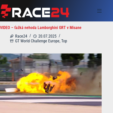
Skip
to
content
VIDEO – ťažká nehoda Lamborghini GRT v Misane
Race24
20.07.2025
GT World Challenge Europe
,
Top