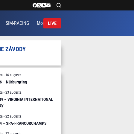
SIM-RACING
More
LIVE
IE ZÁVODY
ta
-
16 augusta
6 – Nürburgring
ta
-
23 augusta
 R9 – VIRGINIA INTERNATIONAL
AY
ta
-
22 augusta
R4 – SPA-FRANCORCHAMPS
ta
-
23 augusta