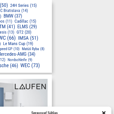
(50)
24H Series
(15)
C Bratislava
(14)
BMW
(37)
)
pos
(11)
Cadillac
(15)
TM
(41)
ELMS
(29)
GT2
(20)
esis
(13)
WC
(66)
IMSA
(51)
Le Mans Cup
(19)
)
speed GP
(10)
Matúš Ryba
(8)
ercedes-AMG
(34)
(12)
Nordschleife
(9)
WEC
(73)
sche
(46)
Spravovať Súhlas