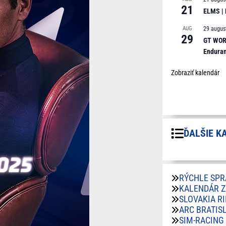
21
ELMS |
AUG
29 augus
29
GT WORL
Endura
Zobraziť kalendár
ĎALŠIE K
RÝCHLE SPR
KALENDÁR 
SLOVAKIA R
ARC BRATIS
SIM-RACING