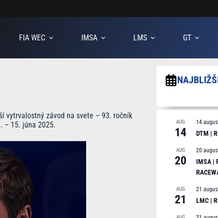
FIA WEC
IMSA
LMS
GT
NAJBLIŽŠ
í vytrvalostný závod na svete – 93. ročník
AUG
14 augus
 – 15. júna 2025.
14
DTM | R
AUG
20 augus
20
IMSA |
RACEW
AUG
21 augus
21
LMC | 
AUG
21 augus