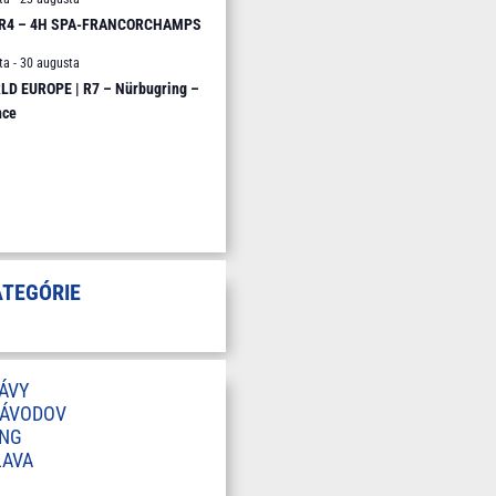
 R4 – 4H SPA-FRANCORCHAMPS
ta
-
30 augusta
D EUROPE | R7 – Nürbugring –
nce
ATEGÓRIE
ÁVY
ZÁVODOV
ING
LAVA