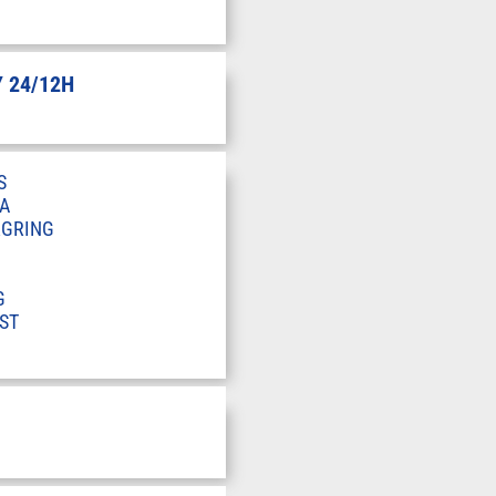
 24/12H
S
A
RGRING
G
ST