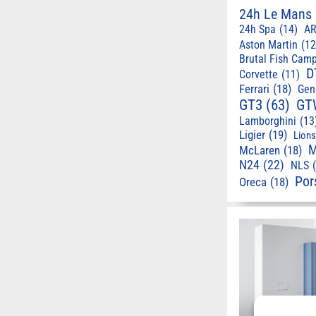
24h Le Mans
24h Spa
(14)
AR
Aston Martin
(12
Brutal Fish Cam
D
Corvette
(11)
Ferrari
(18)
Gen
GT3
(63)
GT
Lamborghini
(13
Ligier
(19)
Lion
M
McLaren
(18)
N24
(22)
NLS
Por
Oreca
(18)