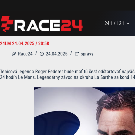
Skip
to
content
24H / 12H
24LM 24.04.2025 / 20:58
Race24
24.04.2025
správy
Tenisová legenda Roger Federer bude mať tú česť odštartovať najväčš
24 hodín Le Mans. Legendárny závod na okruhu La Sarthe sa koná 14.