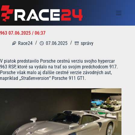
Skip
to
content
963 07.06.2025 / 06:37
Race24
07.06.2025
správy
V piatok predstavilo Porsche cestnú verziu svojho hypercar
963 RSP, ktoré sa vydalo na trať so svojim predchodcom 917.
Porsche však malo aj ďalšie cestné verzie závodných aut,
napríklad „
Straßenversion
“ Porsche 911 GT1.