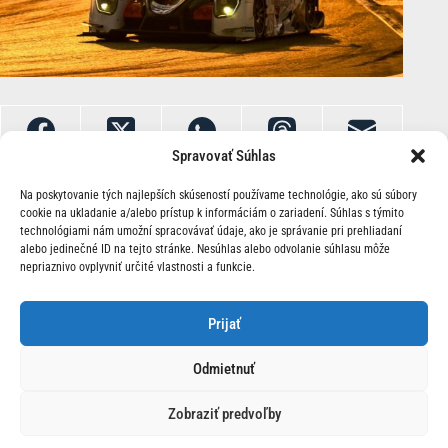
Spravovať Súhlas
Na poskytovanie tých najlepších skúseností používame technológie, ako sú súbory
cookie na ukladanie a/alebo prístup k informáciám o zariadení. Súhlas s týmito
technológiami nám umožní spracovávať údaje, ako je správanie pri prehliadaní
alebo jedinečné ID na tejto stránke. Nesúhlas alebo odvolanie súhlasu môže
nepriaznivo ovplyvniť určité vlastnosti a funkcie.
O Nás | Kontakt
Prijať
Odmietnuť
Zobraziť predvoľby
© 2026 Race24.sk Všetky práva vyhradené.
Ochrana