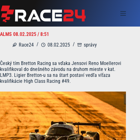
Skip
to
content
ALMS 08.02.2025 / 8:51
Race24
08.02.2025
správy
Český tím Bretton Racing sa vďaka Jensovi Reno Moellerovi
kvalifikoval do dnešného závodu na druhom mieste v kat.
LMP3. Ligier Bretton-u sa na štart postaví vedľa víťaza
kvalifikácie High Class Racing #49.