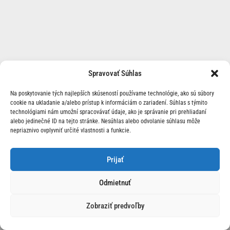
Spravovať Súhlas
Na poskytovanie tých najlepších skúseností používame technológie, ako sú súbory
cookie na ukladanie a/alebo prístup k informáciám o zariadení. Súhlas s týmito
technológiami nám umožní spracovávať údaje, ako je správanie pri prehliadaní
alebo jedinečné ID na tejto stránke. Nesúhlas alebo odvolanie súhlasu môže
nepriaznivo ovplyvniť určité vlastnosti a funkcie.
O Nás | Kontakt
Prijať
Odmietnuť
Zobraziť predvoľby
© 2026 Race24.sk Všetky práva vyhradené.
Ochrana
osobných údajov