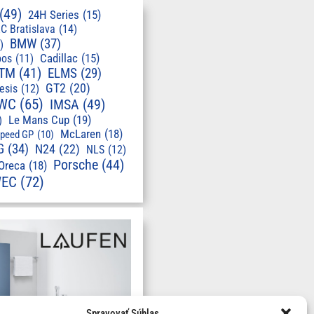
(49)
24H Series
(15)
C Bratislava
(14)
BMW
(37)
)
pos
(11)
Cadillac
(15)
TM
(41)
ELMS
(29)
GT2
(20)
esis
(12)
WC
(65)
IMSA
(49)
Le Mans Cup
(19)
)
McLaren
(18)
speed GP
(10)
G
(34)
N24
(22)
NLS
(12)
Porsche
(44)
Oreca
(18)
EC
(72)
Spravovať Súhlas