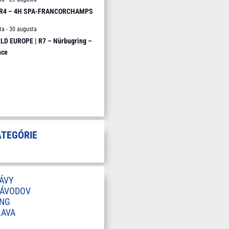
 R4 – 4H SPA-FRANCORCHAMPS
ta
-
30 augusta
D EUROPE | R7 – Nürbugring –
nce
ATEGÓRIE
ÁVY
ZÁVODOV
ING
LAVA