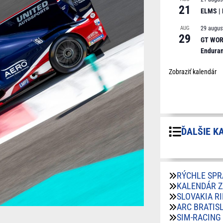
21
ELMS |
AUG
29 augus
29
GT WORL
Endura
Zobraziť kalendár
ĎALŠIE K
RÝCHLE SPR
KALENDÁR 
SLOVAKIA R
ARC BRATIS
SIM-RACING