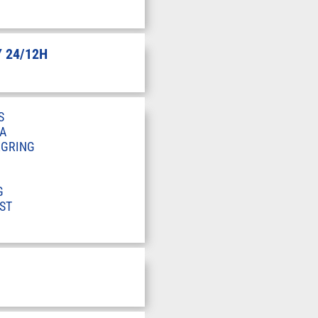
 24/12H
S
A
RGRING
G
ST