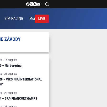
SIM-RACING
More
LIVE
IE ZÁVODY
ta
-
16 augusta
6 – Nürburgring
ta
-
23 augusta
 R9 – VIRGINIA INTERNATIONAL
AY
ta
-
22 augusta
R4 – SPA-FRANCORCHAMPS
ta
-
23 augusta