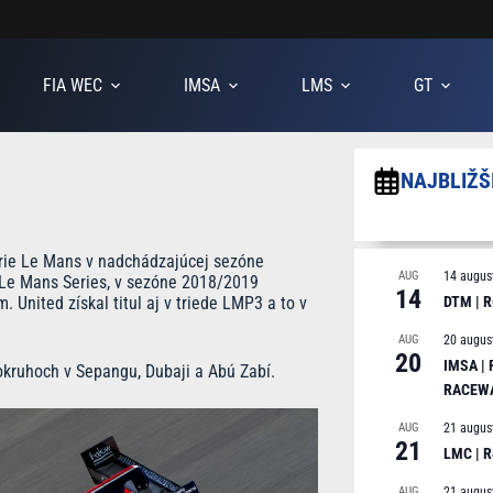
FIA WEC
IMSA
LMS
GT
NAJBLIŽŠ
érie Le Mans v nadchádzajúcej sezóne
AUG
14 augus
 Le Mans Series, v sezóne 2018/2019
14
United získal titul aj v triede LMP3 a to v
DTM | R
AUG
20 augus
20
IMSA |
kruhoch v Sepangu, Dubaji a Abú Zabí.
RACEW
AUG
21 augus
21
LMC | 
AUG
21 augus