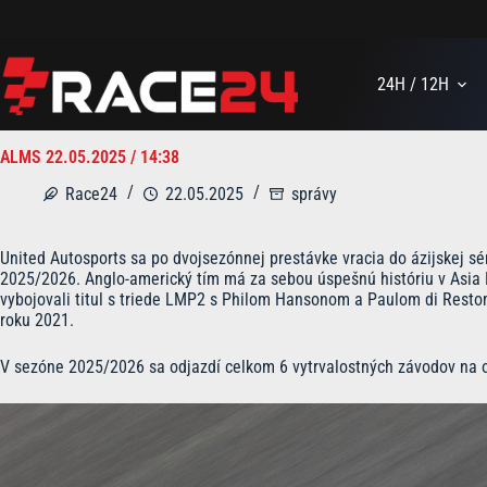
Skip
to
content
24H / 12H
ALMS 22.05.2025 / 14:38
Race24
22.05.2025
správy
United Autosports sa po dvojsezónnej prestávke vracia do ázijskej s
2025/2026. Anglo-americký tím má za sebou úspešnú históriu v Asia
vybojovali titul s triede LMP2 s Philom Hansonom a Paulom di Restom. 
roku 2021.
V sezóne 2025/2026 sa odjazdí celkom 6 vytrvalostných závodov na o