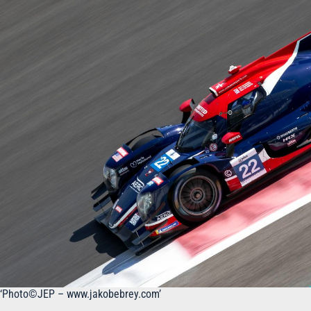
‘Photo©JEP – www.jakobebrey.com’