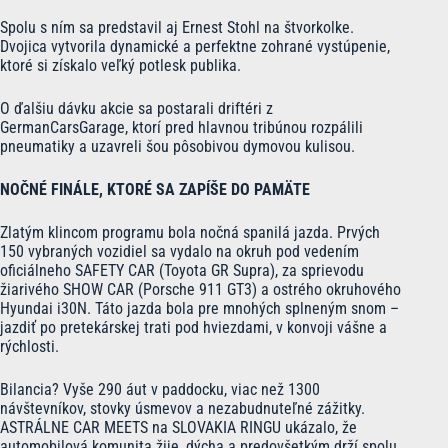
Spolu s ním sa predstavil aj Ernest Stohl na štvorkolke.
Dvojica vytvorila dynamické a perfektne zohrané vystúpenie,
ktoré si získalo veľký potlesk publika.
O ďalšiu dávku akcie sa postarali driftéri z
GermanCarsGarage, ktorí pred hlavnou tribúnou rozpálili
pneumatiky a uzavreli šou pôsobivou dymovou kulisou.
NOČNÉ FINÁLE, KTORÉ SA ZAPÍŠE DO PAMÄTE
Zlatým klincom programu bola nočná spanilá jazda. Prvých
150 vybraných vozidiel sa vydalo na okruh pod vedením
oficiálneho SAFETY CAR (Toyota GR Supra), za sprievodu
žiarivého SHOW CAR (Porsche 911 GT3) a ostrého okruhového
Hyundai i30N. Táto jazda bola pre mnohých splneným snom –
jazdiť po pretekárskej trati pod hviezdami, v konvoji vášne a
rýchlosti.
Bilancia? Vyše 290 áut v paddocku, viac než 1300
návštevníkov, stovky úsmevov a nezabudnuteľné zážitky.
ASTRÁLNE CAR MEETS na SLOVAKIA RINGU ukázalo, že
automobilová komunita žije, dýcha a predovšetkým drží spolu.