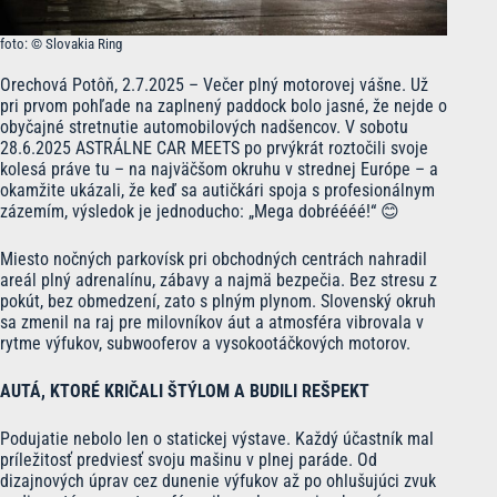
foto: © Slovakia Ring
Orechová Potôň, 2.7.2025 – Večer plný motorovej vášne. Už
pri prvom pohľade na zaplnený paddock bolo jasné, že nejde o
obyčajné stretnutie automobilových nadšencov. V sobotu
28.6.2025 ASTRÁLNE CAR MEETS po prvýkrát roztočili svoje
kolesá práve tu – na najväčšom okruhu v strednej Európe – a
okamžite ukázali, že keď sa autičkári spoja s profesionálnym
zázemím, výsledok je jednoducho: „Mega dobréééé!“ 😊
Miesto nočných parkovísk pri obchodných centrách nahradil
areál plný adrenalínu, zábavy a najmä bezpečia. Bez stresu z
pokút, bez obmedzení, zato s plným plynom. Slovenský okruh
sa zmenil na raj pre milovníkov áut a atmosféra vibrovala v
rytme výfukov, subwooferov a vysokootáčkových motorov.
AUTÁ, KTORÉ KRIČALI ŠTÝLOM A BUDILI REŠPEKT
Podujatie nebolo len o statickej výstave. Každý účastník mal
príležitosť predviesť svoju mašinu v plnej paráde. Od
dizajnových úprav cez dunenie výfukov až po ohlušujúci zvuk