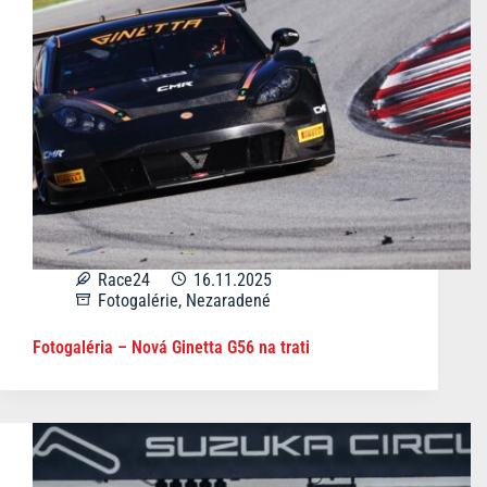
Race24
16.11.2025
Fotogalérie
,
Nezaradené
Fotogaléria – Nová Ginetta G56 na trati