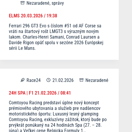
Nezaradené
,
správy
ELMS 20.03.2026 / 19:38
Ferrari 296 GT3 Evo s číslom #51 od AF Corse sa
vráti na štartový rošt LMGT3 s výrazným novým
lakom. Charles-Henri Samani, Conrad Laursen a
Davide Rigon opäť spolu v sezóne 2026 Európskej
sérii Le Mans.
Race24
21.02.2026
Nezaradené
24H SPA | F1 21.02.2026 / 08:41
Comtoyou Racing predstaví úplne nový koncept
prémiového ubytovania a služieb pre nadšencov
motoristického športu: Luxusný lesný glamping
Comtoyou Racing, exkluzívny zážitok, ktorý bude po
prvýkrát ponúkaný na 24 hodinách Spa (27. – 28.
júna) a Veľkej cene Belgicka Formuly 1…