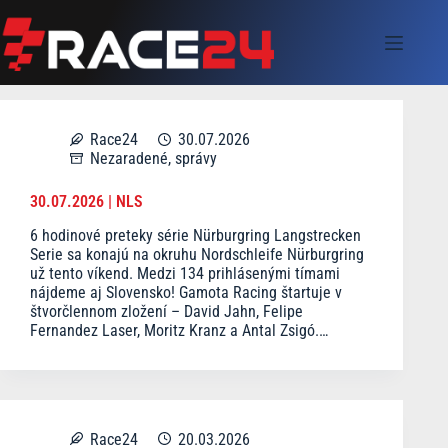
Skip
to
content
Race24
30.07.2026
Nezaradené
,
správy
30.07.2026 | NLS
6 hodinové preteky série Nürburgring Langstrecken
Serie sa konajú na okruhu Nordschleife Nürburgring
už tento víkend. Medzi 134 prihlásenými tímami
nájdeme aj Slovensko! Gamota Racing štartuje v
štvorčlennom zložení – David Jahn, Felipe
Fernandez Laser, Moritz Kranz a Antal Zsigó.…
Race24
20.03.2026