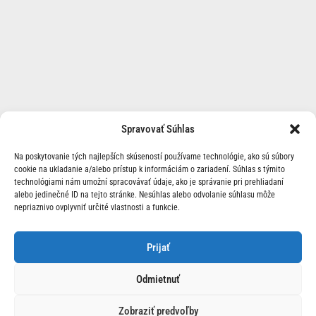
Spravovať Súhlas
Na poskytovanie tých najlepších skúseností používame technológie, ako sú súbory
cookie na ukladanie a/alebo prístup k informáciám o zariadení. Súhlas s týmito
technológiami nám umožní spracovávať údaje, ako je správanie pri prehliadaní
alebo jedinečné ID na tejto stránke. Nesúhlas alebo odvolanie súhlasu môže
nepriaznivo ovplyvniť určité vlastnosti a funkcie.
O Nás | Kontakt
Prijať
Odmietnuť
Zobraziť predvoľby