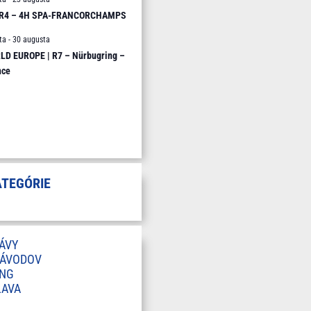
 R4 – 4H SPA-FRANCORCHAMPS
ta
-
30 augusta
D EUROPE | R7 – Nürbugring –
nce
ATEGÓRIE
ÁVY
ZÁVODOV
ING
LAVA