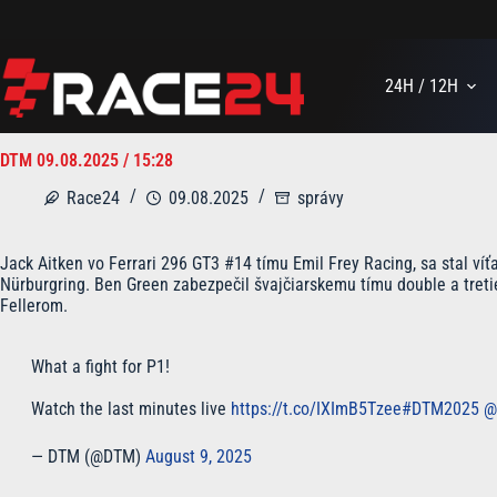
Skip
to
content
24H / 12H
DTM 09.08.2025 / 15:28
Race24
09.08.2025
správy
Jack Aitken vo Ferrari 296 GT3 #14 tímu Emil Frey Racing, sa stal 
Nürburgring. Ben Green zabezpečil švajčiarskemu tímu double a tret
Fellerom.
What a fight for P1!
Watch the last minutes live
https://t.co/IXImB5Tzee
#DTM2025
@
— DTM (@DTM)
August 9, 2025