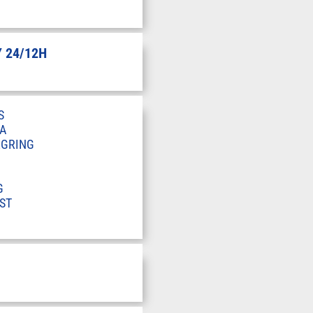
 24/12H
S
A
RGRING
G
ST