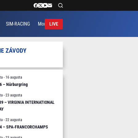
SIM-RACING
More
LIVE
IE ZÁVODY
ta
-
16 augusta
6 – Nürburgring
ta
-
23 augusta
 R9 – VIRGINIA INTERNATIONAL
AY
ta
-
22 augusta
R4 – SPA-FRANCORCHAMPS
ta
-
23 augusta