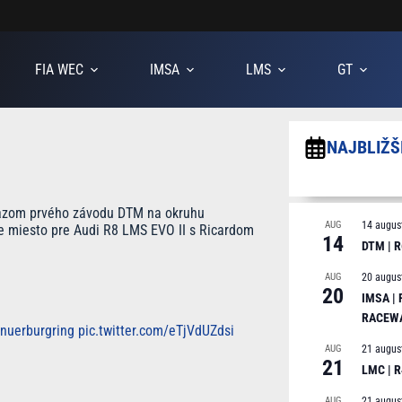
FIA WEC
IMSA
LMS
GT
NAJBLIŽŠ
víťazom prvého závodu DTM na okruhu
AUG
14 augus
ie miesto pre Audi R8 LMS EVO II s Ricardom
14
DTM | R
AUG
20 augus
20
IMSA |
RACEW
nuerburgring
pic.twitter.com/eTjVdUZdsi
AUG
21 augus
21
LMC | 
AUG
21 augus