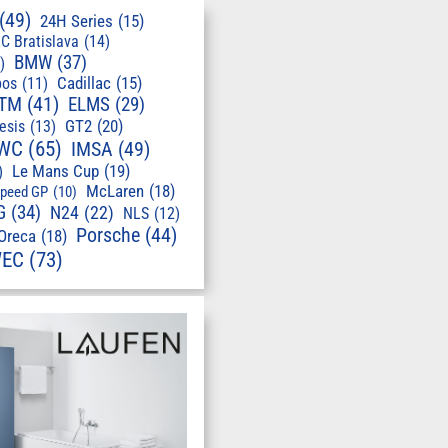
(49)
24H Series
(15)
C Bratislava
(14)
BMW
(37)
)
pos
(11)
Cadillac
(15)
TM
(41)
ELMS
(29)
GT2
(20)
esis
(13)
WC
(65)
IMSA
(49)
Le Mans Cup
(19)
)
McLaren
(18)
speed GP
(10)
G
(34)
N24
(22)
NLS
(12)
Porsche
(44)
Oreca
(18)
EC
(73)