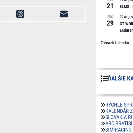
21
ELMS |
AUG
29 augus
29
GT WORL
Endura
Zobraziť kalendár
ĎALŠIE K
RÝCHLE SPR
KALENDÁR 
SLOVAKIA R
ARC BRATIS
SIM-RACING