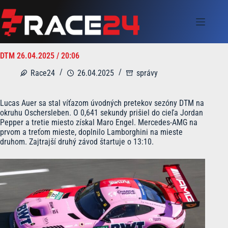
Skip
to
content
DTM 26.04.2025 / 20:06
Race24
26.04.2025
správy
Lucas Auer sa stal víťazom úvodných pretekov sezóny DTM na
okruhu Oschersleben. O 0,641 sekundy prišiel do cieľa Jordan
Pepper a tretie miesto získal Maro Engel. Mercedes-AMG na
prvom a treťom mieste, doplnilo Lamborghini na mieste
druhom. Zajtrajší druhý závod štartuje o 13:10.