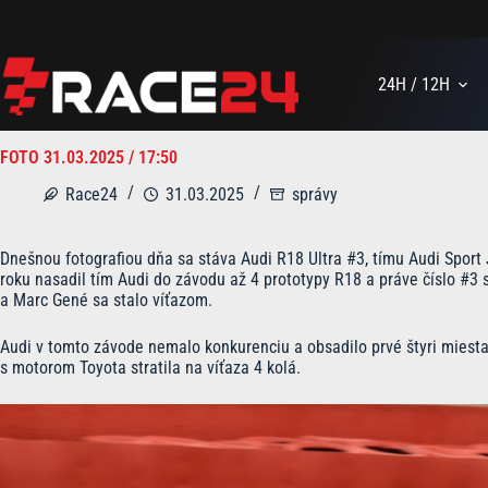
Skip
to
content
24H / 12H
FOTO 31.03.2025 / 17:50
Race24
31.03.2025
správy
Dnešnou fotografiou dňa sa stáva Audi R18 Ultra #3, tímu Audi Spor
roku nasadil tím Audi do závodu až 4 prototypy R18 a práve číslo #
a Marc Gené sa stalo víťazom.
Audi v tomto závode nemalo konkurenciu a obsadilo prvé štyri miest
s motorom Toyota stratila na víťaza 4 kolá.