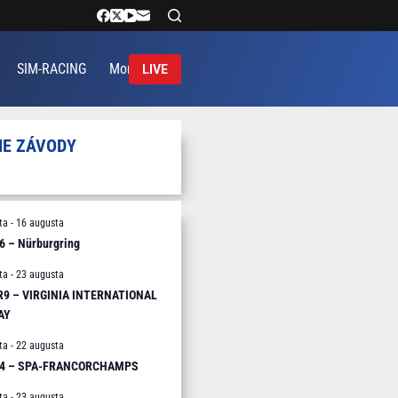
SIM-RACING
More
LIVE
IE ZÁVODY
ta
-
16 augusta
6 – Nürburgring
ta
-
23 augusta
 R9 – VIRGINIA INTERNATIONAL
AY
ta
-
22 augusta
R4 – SPA-FRANCORCHAMPS
ta
-
23 augusta