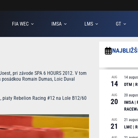
FIA WEC
IMSA
LMS
GT
NAJBLIŽŠ
t Joest, pri závode SPA 6 HOURS 2012. V tom
AUG
14 augus
3 s posádkou Romain Dumas, Loic Duval
14
DTM | R
AUG
20 augus
a, piaty Rebelion Racing #12 na Lole B12/60
20
IMSA |
RACEW
AUG
21 augus
21
LMC | 
AUG
21 augus