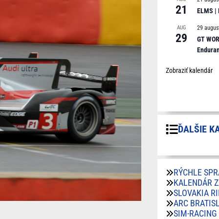
21
ELMS |
AUG
29 augus
29
GT WORL
Endura
Zobraziť kalendár
ĎALŠIE K
RÝCHLE SPR
KALENDÁR 
SLOVAKIA R
ARC BRATIS
SIM-RACING