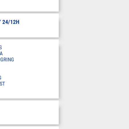
 24/12H
S
A
RGRING
G
ST