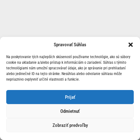
Spravovať Súhlas
Na poskytovanie tých najlepších skúseností používame technológie, ako sú súbory
cookie na ukladanie a/alebo prístup k informáciám o zariadení. Súhlas s týmito
technológiami nám umožní spracovávať údaje, ako je správanie pri prehliadaní
alebo jedinečné ID na tejto stránke. Nesúhlas alebo odvolanie súhlasu môže
nepriaznivo ovplyvniť určité vlastnosti a funkcie.
O Nás | Kontakt
Prijať
Odmietnuť
Zobraziť predvoľby
© 2026 Race24.sk Všetky práva vyhradené.
Ochrana
osobných údajov