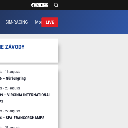
SIM-RACING
More
LIVE
IE ZÁVODY
ta
-
16 augusta
6 – Nürburgring
ta
-
23 augusta
 R9 – VIRGINIA INTERNATIONAL
AY
ta
-
22 augusta
R4 – SPA-FRANCORCHAMPS
ta
-
23 augusta