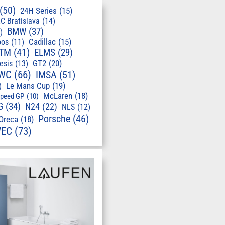
(50)
24H Series
(15)
C Bratislava
(14)
BMW
(37)
)
pos
(11)
Cadillac
(15)
TM
(41)
ELMS
(29)
GT2
(20)
esis
(13)
WC
(66)
IMSA
(51)
Le Mans Cup
(19)
)
McLaren
(18)
speed GP
(10)
G
(34)
N24
(22)
NLS
(12)
Porsche
(46)
Oreca
(18)
EC
(73)