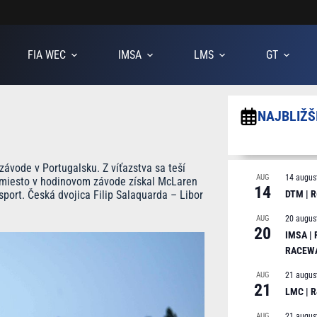
FIA WEC
IMSA
LMS
GT
NAJBLIŽŠ
vode v Portugalsku. Z víťazstva sa teší
AUG
14 augus
é miesto v hodinovom závode získal McLaren
14
sport. Česká dvojica Filip Salaquarda – Libor
DTM | R
AUG
20 augus
20
IMSA |
RACEW
AUG
21 augus
21
LMC | 
AUG
21 augus