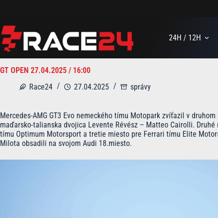
Skip
to
content
24H / 12H
GT OPEN 27.04.2025 / 16:00
Race24
27.04.2025
správy
Mercedes-AMG GT3 Evo nemeckého tímu Motopark zvíťazil v druhom zá
maďarsko-talianska dvojica Levente Révész – Matteo Cairolli. Druh
tímu Optimum Motorsport a tretie miesto pre Ferrari tímu Elite Motor
Milota obsadili na svojom Audi 18.miesto.