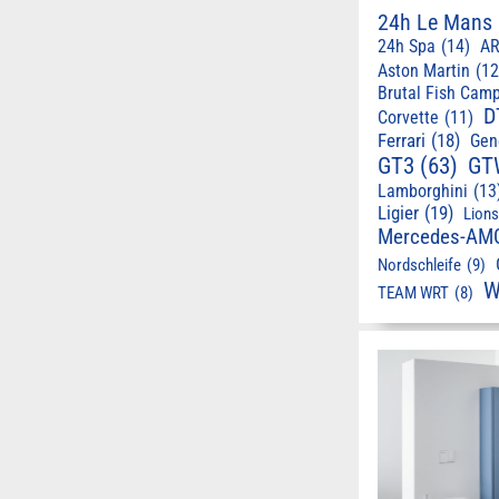
24h Le Mans
24h Spa
(14)
AR
Aston Martin
(12
Brutal Fish Cam
D
Corvette
(11)
Ferrari
(18)
Gen
GT3
(63)
GT
Lamborghini
(13
Ligier
(19)
Lion
Mercedes-AM
Nordschleife
(9)
W
TEAM WRT
(8)