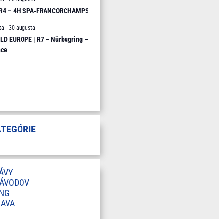
 R4 – 4H SPA-FRANCORCHAMPS
ta
-
30 augusta
D EUROPE | R7 – Nürbugring –
nce
ATEGÓRIE
ÁVY
ZÁVODOV
ING
LAVA