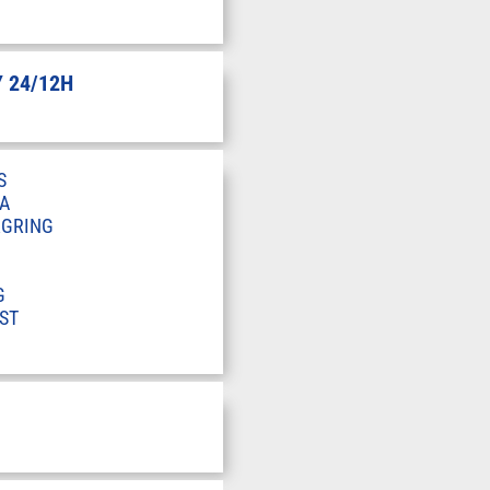
 24/12H
S
A
RGRING
G
ST