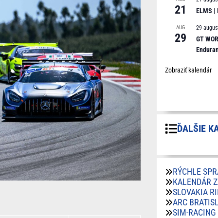
21
ELMS |
AUG
29 augus
29
GT WORL
Endura
Zobraziť kalendár
ĎALŠIE K
RÝCHLE SPR
KALENDÁR 
SLOVAKIA R
ARC BRATIS
SIM-RACING