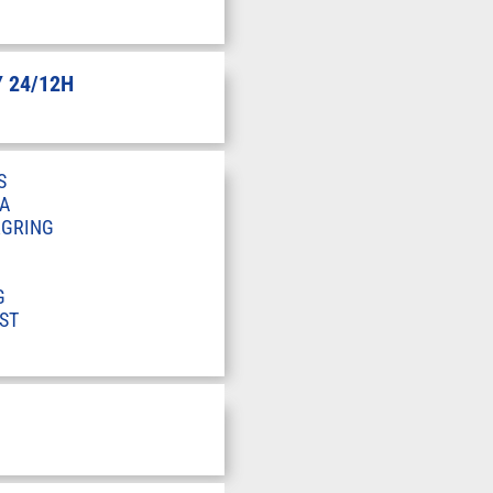
 24/12H
S
A
RGRING
G
ST