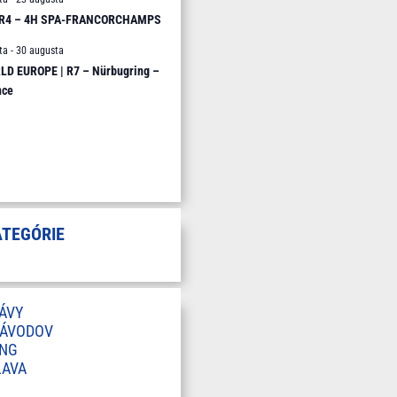
 R4 – 4H SPA-FRANCORCHAMPS
ta
-
30 augusta
D EUROPE | R7 – Nürbugring –
nce
ATEGÓRIE
ÁVY
ZÁVODOV
ING
LAVA