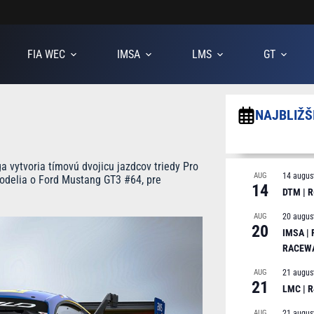
FIA WEC
IMSA
LMS
GT
NAJBLIŽŠ
 vytvoria tímovú dvojicu jazdcov triedy Pro
AUG
14 augus
podelia o Ford Mustang GT3 #64, pre
14
DTM | R
AUG
20 augus
20
IMSA |
RACEW
AUG
21 augus
21
LMC | 
AUG
21 augus