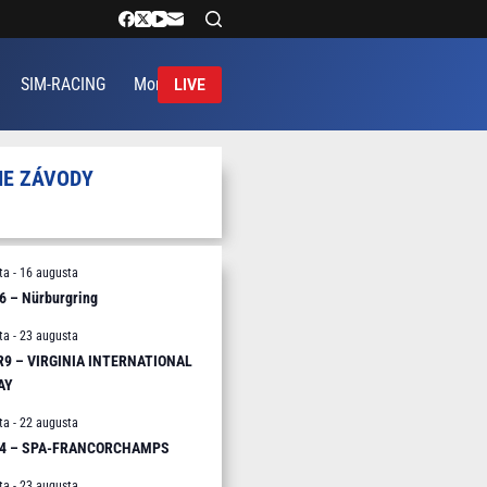
SIM-RACING
More
LIVE
IE ZÁVODY
ta
-
16 augusta
6 – Nürburgring
ta
-
23 augusta
 R9 – VIRGINIA INTERNATIONAL
AY
ta
-
22 augusta
R4 – SPA-FRANCORCHAMPS
ta
-
23 augusta