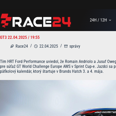
Skip
to
content
24H / 12H
GT3 22.04.2025 / 19:55
Race24
22.04.2025
správy
Tím HRT Ford Performance uviedol, že Romain Andriolo a Jusuf Owega
pre súťaž GT World Challenge Europe AWS v Sprint Cup-e. Jazdci sa 
päťkolový kalendár, ktorý štartuje v Brands Hatch 3. a 4. mája.