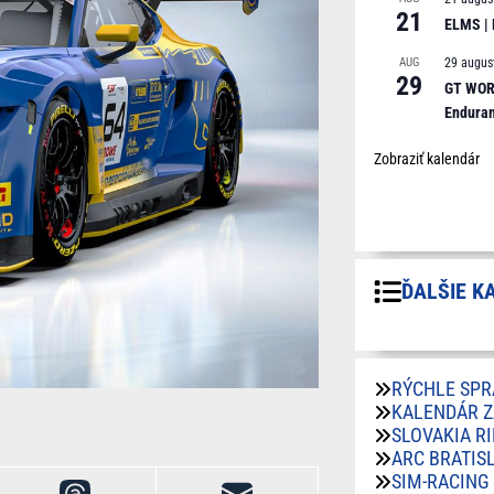
21
ELMS |
AUG
29 augus
29
GT WORL
Endura
Zobraziť kalendár
ĎALŠIE K
RÝCHLE SPR
KALENDÁR 
SLOVAKIA R
ARC BRATIS
SIM-RACING