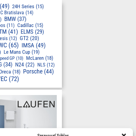
(49)
24H Series
(15)
C Bratislava
(14)
BMW
(37)
)
pos
(11)
Cadillac
(15)
TM
(41)
ELMS
(29)
GT2
(20)
esis
(12)
WC
(65)
IMSA
(49)
Le Mans Cup
(19)
)
McLaren
(18)
speed GP
(10)
G
(34)
N24
(22)
NLS
(12)
Porsche
(44)
Oreca
(18)
EC
(72)
Spravovať Súhlas