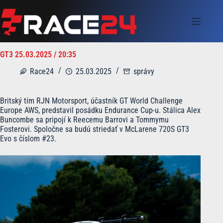
Skip
to
content
GT3 25.03.2025 / 20:35
Race24
25.03.2025
správy
Britský tím RJN Motorsport, účastník GT World Challenge
Europe AWS, predstavil posádku Endurance Cup-u. Stálica Alex
Buncombe sa pripojí k Reecemu Barrovi a Tommymu
Fosterovi. Spoločne sa budú striedať v McLarene 720S GT3
Evo s číslom #23.