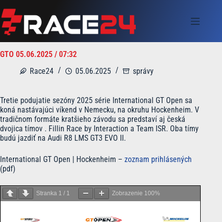
Skip
to
content
GTO 05.06.2025 / 07:32
Race24
05.06.2025
správy
Tretie podujatie sezóny 2025 série International GT Open sa
koná nastávajúci víkend v Nemecku, na okruhu Hockenheim. V
tradičnom formáte kratšieho závodu sa predstaví aj česká
dvojica tímov . Fillin Race by Interaction a Team ISR. Oba tímy
budú jazdiť na Audi R8 LMS GT3 EVO II.
International GT Open | Hockenheim –
zoznam prihlásených
(pdf)
Stranka
1
/
1
Zobrazenie
100%