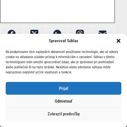
Spravovať Súhlas
Na poskytovanie tých najlepších skúseností používame technológie, ako sú súbory
cookie na ukladanie a/alebo prístup k informáciám o zariadení. Súhlas s týmito
technológiami nám umožní spracovávať údaje, ako je správanie pri prehliadaní
alebo jedinečné ID na tejto stránke. Nesúhlas alebo odvolanie súhlasu môže
nepriaznivo ovplyvniť určité vlastnosti a funkcie.
O Nás | Kontakt
Prijať
Odmietnuť
Zobraziť predvoľby
© 2026 Race24.sk Všetky práva vyhradené.
Ochrana
osobných údajov