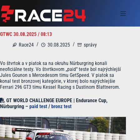
Skip
to
content
GTWC 30.08.2025 / 08:13
Race24
30.08.2025
správy
Vo štvrtok a v piatok sa na okruhu Nürburgring konali
neoficiálne testy. Vo štvrtkovom „paid“ teste bol najrýchlejší
Jules Gounon s Mercedesom tímu GetSpeed. V piatok sa
konal test bronzovej kategórie, v ktorej bolo najrýchlejšie
Ferrari 296 GT3 tímu Kessel Racing s Dustinom Blattnerom.
GT WORLD CHALLENGE EUROPE | Endurance Cup,
Nürburgring –
paid test
/
bronz test