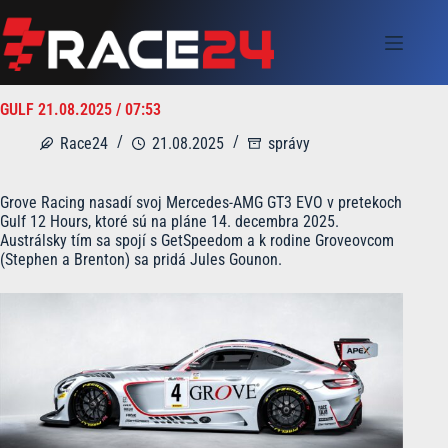
Skip
to
content
GULF 21.08.2025 / 07:53
Race24
21.08.2025
správy
Grove Racing nasadí svoj Mercedes-AMG GT3 EVO v pretekoch
Gulf 12 Hours, ktoré sú na pláne 14. decembra 2025.
Austrálsky tím sa spojí s GetSpeedom a k rodine Groveovcom
(Stephen a Brenton) sa pridá Jules Gounon.