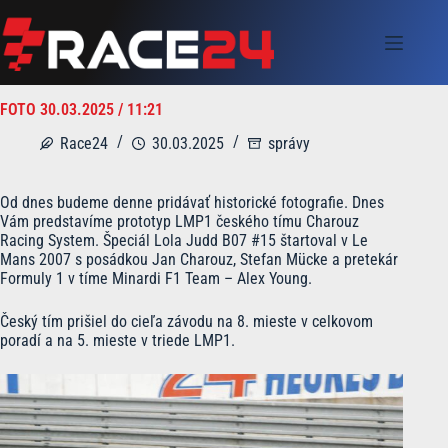
Skip
to
content
FOTO 30.03.2025 / 11:21
Race24
30.03.2025
správy
Od dnes budeme denne pridávať historické fotografie. Dnes
Vám predstavíme prototyp LMP1 českého tímu Charouz
Racing System. Špeciál Lola Judd B07 #15 štartoval v Le
Mans 2007 s posádkou Jan Charouz, Stefan Mücke a pretekár
Formuly 1 v tíme Minardi F1 Team – Alex Young.
Český tím prišiel do cieľa závodu na 8. mieste v celkovom
poradí a na 5. mieste v triede LMP1.