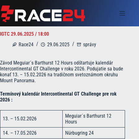
Skip
to
content
IGTC 29.06.2025 / 18:00
Race24
29.06.2025
správy
Závod Meguiar´s Barthurst 12 Hours odštartuje kalendár
Intercontinental GT Challenge v roku 2026. Podujatie sa bude
konať 13. – 15.02.2026 na tradičnom svetoznámom okruhu
Mount Panorama.
Termínový kalendár Intercontinental GT Challenge pre rok
2026 :
Meguiar´s Barthurst 12
13. – 15.02.2026
Hours
14. – 17.05.2026
Nürbugring 24