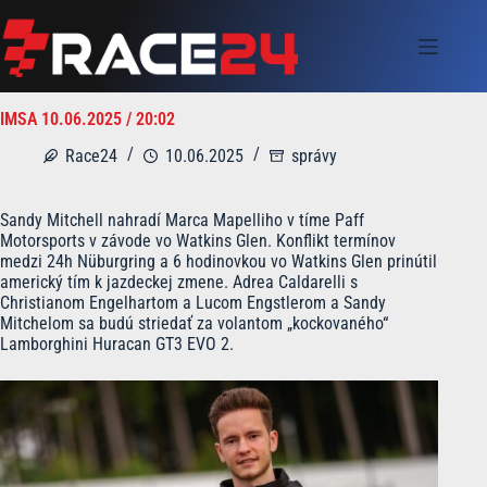
Skip
to
content
IMSA 10.06.2025 / 20:02
Race24
10.06.2025
správy
Sandy Mitchell nahradí Marca Mapelliho v tíme Paff
Motorsports v závode vo Watkins Glen. Konflikt termínov
medzi 24h Nüburgring a 6 hodinovkou vo Watkins Glen prinútil
americký tím k jazdeckej zmene. Adrea Caldarelli s
Christianom Engelhartom a Lucom Engstlerom a Sandy
Mitchelom sa budú striedať za volantom „kockovaného“
Lamborghini Huracan GT3 EVO 2.