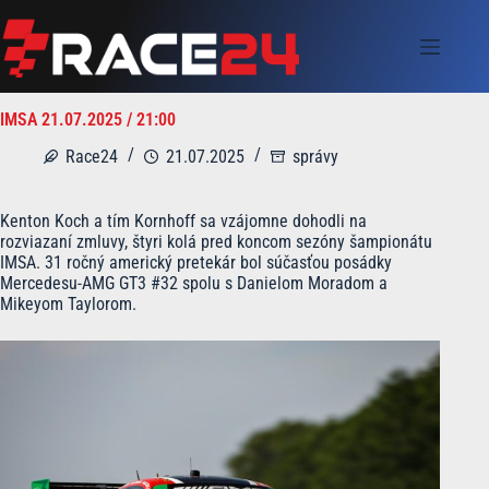
Skip
to
content
IMSA 21.07.2025 / 21:00
Race24
21.07.2025
správy
Kenton Koch a tím Kornhoff sa vzájomne dohodli na
rozviazaní zmluvy, štyri kolá pred koncom sezóny šampionátu
IMSA. 31 ročný americký pretekár bol súčasťou posádky
Mercedesu-AMG GT3 #32 spolu s Danielom Moradom a
Mikeyom Taylorom.