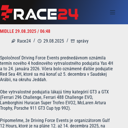
Skip
to
content
MIDLLE 29.08.2025 / 06:48
Race24
29.08.2025
správy
Spoločnosť Driving Force Events prednedávnom oznámila
termín nového 4 hodinového vytrvalostného podujatia Yas 4H
a to 24. januára 2026. Včera bolo oznámené ďalšie podujatie
Red Sea 4H, ktoré sa má konať už 5. decembra v Saudskej
Arábii, na okruhu Jeddah.
Obe vytrvalostné podujatia lákajú tímy kategórií GT3 a GTX
(Ferrari 296 Challenge, Ferrari 488 Challenge EVO,
Lamborghini Huracan Super Trofeo EVO2, McLaren Artura
Trophy, Porsche 911 GT3 Cup typ 992).
Pripomeňme, že Driving Force Events je organizátorom Gulf
12 Hours, ktoré je na pláne 12. až 14. decembra 2025, na