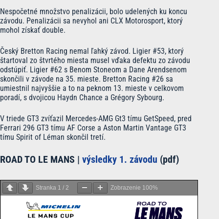
Nespočetné množstvo penalizácii, bolo udelených ku koncu
závodu. Penalizácii sa nevyhol ani CLX Motorosport, ktorý
mohol získať double.
Český Bretton Racing nemal ľahký závod. Ligier #53, ktorý
štartoval zo štvrtého miesta musel vďaka defektu zo závodu
odstúpiť. Ligier #62 s Benom Stoneom a Dane Arendsenom
skončili v závode na 35. mieste. Bretton Racing #26 sa
umiestnil najvyššie a to na peknom 13. mieste v celkovom
poradí, s dvojicou Haydn Chance a Grégory Sybourg.
V triede GT3 zvíťazil Mercedes-AMG Gt3 tímu GetSpeed, pred
Ferrari 296 GT3 tímu AF Corse a Aston Martin Vantage GT3
tímu Spirit of Léman skončil tretí.
ROAD TO LE MANS |
výsledky 1. závodu
(pdf)
Stranka
1
/
2
Zobrazenie
100%