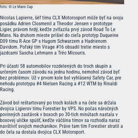
foto: © Le Mans Cup
Nicolas Lapierre, šéf tímu CLX Motorosport môže byť na svoju
posádku Adrien Closmenil a Theodor Jensen v prototype
Ligier, právom hrdý, keďže zvíťazila prvý závod Road To Le
Mans. Na druhom mieste prišiel do cieľa prototyp Duqueine
D09 tímu R-Ace GP s Hugom Schwarzem a Hadrienom
Davidom. Poľský tím Virage #16 obsadil tretie miesto s
jazdcami Sascha Lehmann a Tréo Micouris.
Pri účasti 58 automobilov rozdelených do troch skupín a
určeným časom závodu na jednu hodinu, nemohol závod byť
bez problémov. Už v prvom kole bol vyhlásený Safety Car, pre
nehodu prototypu #4 Nielsen Racing a #12 WTM by Rinaldi
Racing.
Závod bol reštartovaný po troch kolách a na čele sa držala
dvojica Ligierov tímu Forestier by VPS. No počas náročných
povinných zastávok v boxoch po 30-tich minútach nastala v
boxovej uličke spúšť, keďže väčšina tímov sa rozhodla naraz
navštíviť svojich mechanikov. Práve tam tím Forestier stratil a
do čela sa dostala dvojica CLX Motorsport.