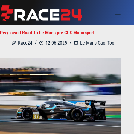
Skip
to
content
Prvý závod Road To Le Mans pre CLX Motorsport
Race24
12.06.2025
Le Mans Cup
,
Top