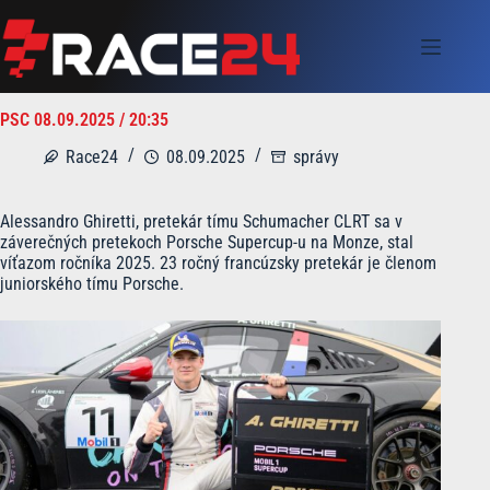
Skip
to
content
PSC 08.09.2025 / 20:35
Race24
08.09.2025
správy
Alessandro Ghiretti, pretekár tímu Schumacher CLRT sa v
záverečných pretekoch Porsche Supercup-u na Monze, stal
víťazom ročníka 2025. 23 ročný francúzsky pretekár je členom
juniorského tímu Porsche.