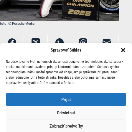
foto: © Porsche Media
Spravovať Súhlas
Na poskytovanie tých najlepších skúseností používame technológie, ako sú súbory
cookie na ukladanie a/alebo prístup k informáciám o zariadení. Súhlas s týmito
technológiami nám umožní spracovávať údaje, ako je správanie pri prehliadaní
alebo jedinečné ID na tejto stránke. Nesúhlas alebo odvolanie súhlasu môže
nepriaznivo ovplyvniť určité vlastnosti a funkcie.
O Nás | Kontakt
Prijať
Odmietnuť
Zobraziť predvoľby
© 2026 Race24.sk Všetky práva vyhradené.
Ochrana