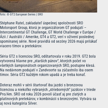
foto: © GT2 European Series | SRO
Stéphane Ratel, zakladateľ úspešnej spoločnosti SRO
Motorsport Group, ktorá je organizátorom GT podujatí –
Intercontinental GT Challenge, GT World Challenge v Európe /
Ázii / Austrálii / Amerike, GT4 a GT2, verí v oživení poslednej
spomínanej série. Nové pravidlá od sezóny 2026 majú prilákať
viacero tímov a pretekárov.
Séria GT2 s licenciou SRO, odštartovala v roku 2019. GT2 bola
vytvorená hlavne pre „starších pánov“, ktorých počet vo
všetkých šampionátoch organizovaných SRO, postupne klesá.
Na nedávnom podujatí v Zandvoorte sa zúčastnilo iba osem
tímov. Séria GT2 každým rokom upadá a je treba konať.
Doteraz mohli v sérii štartovať iba jazdci s bronzovou
licenciou a niekoľko vybraných „strieborných“ jazdcov v triede
Pro/Am. SRO od roku 2026 povolí účasť aj pre zlatých a
platinových pretekárov, v kombinácii s bronzovými. Vytvára sa
aj nová kategória Silver.