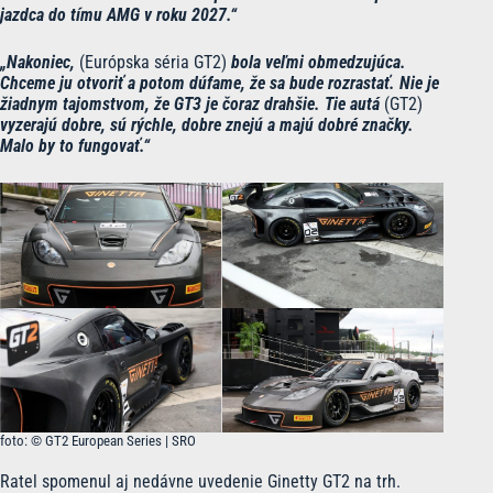
jazdca do tímu AMG v roku 2027.“
„Nakoniec,
(Európska séria GT2)
bola veľmi obmedzujúca.
Chceme ju otvoriť a potom dúfame, že sa bude rozrastať. Nie je
žiadnym tajomstvom, že GT3 je čoraz drahšie. Tie autá
(GT2)
vyzerajú dobre, sú rýchle, dobre znejú a majú dobré značky.
Malo by to fungovať.“
foto: © GT2 European Series | SRO
Ratel spomenul aj nedávne uvedenie Ginetty GT2 na trh.