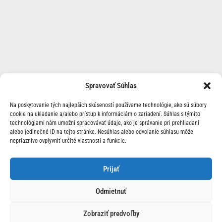
Spravovať Súhlas
Na poskytovanie tých najlepších skúseností používame technológie, ako sú súbory
cookie na ukladanie a/alebo prístup k informáciám o zariadení. Súhlas s týmito
technológiami nám umožní spracovávať údaje, ako je správanie pri prehliadaní
alebo jedinečné ID na tejto stránke. Nesúhlas alebo odvolanie súhlasu môže
nepriaznivo ovplyvniť určité vlastnosti a funkcie.
O Nás | Kontakt
Prijať
Odmietnuť
Zobraziť predvoľby