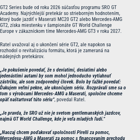
GT2 Series bude od roku 2026 súčasťou programu SRO GT
Academy. Najrýchlejší pretekár so strieborným hodnotením,
ktorý bude jazdiť v Maserati MC20 GT2 alebo Mercedes-AMG
GT2, získa miestenku v šampionáte GT World Challenge
Europe v zákazníckom tíme Mercedes-AMG GT3 v roku 2027.
Ratel uvažoval aj o ukončení série GT2, ale napokon sa
rozhodol o revitalizáciu formátu, ktorá je zameraná na
nádejných pretekárov.
„Je pokušenie povedať, že s deviatimi, desiatimi alebo
jedenástimi autami by som mohol jednoducho vytiahnuť
zástrčku, ale som zodpovedný človek. Bolo by ťažké povedať:
Ďakujem veľmi pekne, ale ukončujem sériu. Rozprávali sme sa o
tom s výrobcami Mercedes-AMG a Maserati, spoločne chceme
opäť naštartovať túto sériu“
, povedal Ratel.
„Je pravda, že SRO už nie je svetom gentlemanských jazdcov,
najmä GT World Challenge, kde je veľa mladých ľudí.“
„Naozaj chcem poďakovať spoločnosti Pirelli za pomoc,
Mercedesu-AMG a Maserati za pomoc s financovaním prechodu