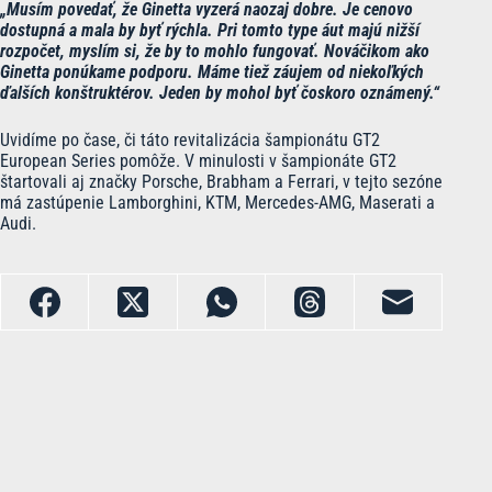
„Musím povedať, že Ginetta vyzerá naozaj dobre. Je cenovo
dostupná a mala by byť rýchla. Pri tomto type áut majú nižší
rozpočet, myslím si, že by to mohlo fungovať. Nováčikom ako
Ginetta ponúkame podporu. Máme tiež záujem od niekoľkých
ďalších konštruktérov. Jeden by mohol byť čoskoro oznámený.“
Uvidíme po čase, či táto revitalizácia šampionátu GT2
European Series pomôže. V minulosti v šampionáte GT2
štartovali aj značky Porsche, Brabham a Ferrari, v tejto sezóne
má zastúpenie Lamborghini, KTM, Mercedes-AMG, Maserati a
Audi.