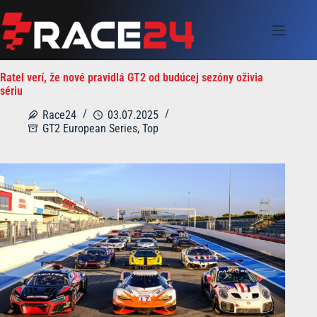
Skip
to
content
Ratel verí, že nové pravidlá GT2 od budúcej sezóny oživia
sériu
Race24
03.07.2025
GT2 European Series
,
Top