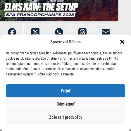
Spravovať Súhlas
Na poskytovanie tých najlepších skúseností používame technológie, ako sú súbory
cookie na ukladanie a/alebo prístup k informáciám o zariadení. Súhlas s týmito
technológiami nám umožní spracovávať údaje, ako je správanie pri prehliadaní
alebo jedinečné ID na tejto stránke. Nesúhlas alebo odvolanie súhlasu môže
nepriaznivo ovplyvniť určité vlastnosti a funkcie.
O Nás | Kontakt
Prijať
Odmietnuť
Zobraziť predvoľby
© 2026 Race24.sk Všetky práva vyhradené.
Ochrana
osobných údajov