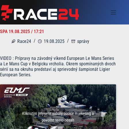
Skip
to
content
SPA 19.08.2025 / 17:21
Race24
19.08.2025
správy
VIDEO : Prípravy na závodný víkend European Le Mans Series
a Le Mans Cup v Belgicku vrcholia. Okrem spomínaných dvoch
sérií sa na okruhu predstaví aj sprievodný šampionát Ligier
European Series.
Kliknutím prijmete súbory cookie marketing a
povolíte tento obsah