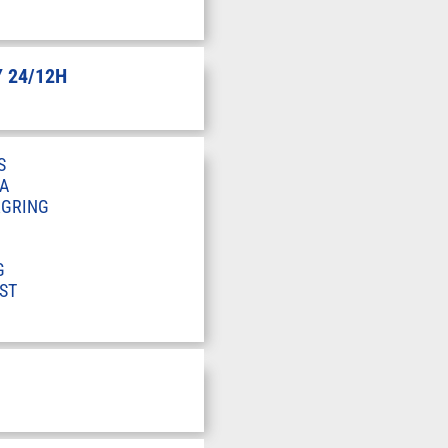
 24/12H
S
A
RGRING
G
ST