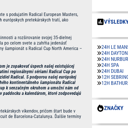
nte s podujatím Radical European Masters,
h európskych pretekárskych tratí, ako
VÝSLEDKY
nnosti a rozširovanie svojej 35-dielnej
tla po celom svete a zahŕňa jedenásť
24H LE MAN
lny šampionát s Radical Cup North America –
24H DAYTON
24H NURBU
24H SPA
om je zopakovať úspech našej existujúcej
24H DUBAI
iatimi regionálnymi sériami Radical Cup po
12H SEBRIN
zidiel Radical. S podporou našej európskej
druhého kontinentálneho šampionátu Radical
12H BATHUR
stup k senzačným okruhom a umožní nám od
u v paddocku a kalendárom, ktoré zodpovedajú
ZNAČKY
tekárskych víkendov, pričom štart bude v
rcuit de Barcelona-Catalunya. Ďalšie termíny