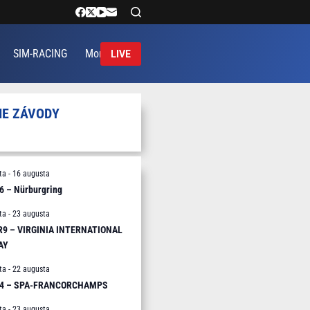
SIM-RACING
More
LIVE
IE ZÁVODY
ta
-
16 augusta
6 – Nürburgring
ta
-
23 augusta
 R9 – VIRGINIA INTERNATIONAL
AY
ta
-
22 augusta
R4 – SPA-FRANCORCHAMPS
ta
-
23 augusta