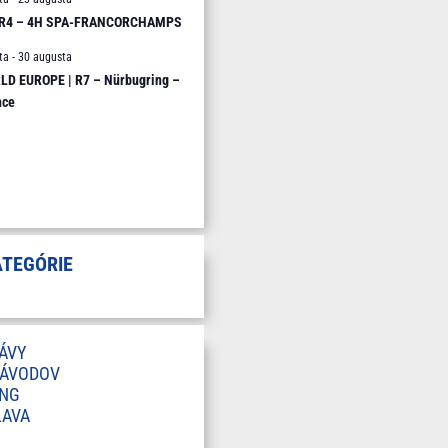
 R4 – 4H SPA-FRANCORCHAMPS
ta
-
30 augusta
D EUROPE | R7 – Nürbugring –
nce
ATEGÓRIE
ÁVY
ZÁVODOV
ING
LAVA