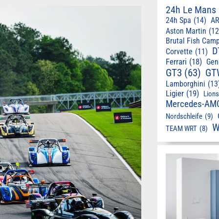
24h Le Mans
24h Spa
(14)
AR
Aston Martin
(12
Brutal Fish Cam
D
Corvette
(11)
Ferrari
(18)
Gen
GT3
(63)
GT
Lamborghini
(13
Ligier
(19)
Lion
Mercedes-AM
Nordschleife
(9)
W
TEAM WRT
(8)