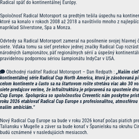
Radical späť do kontinentálnej Európy.
Spoločnosť Radical Motorsport sa predtým tešila úspechu na kontine
ktoré sa konalo v rokoch 2008 až 2018 a navštívilo mnoho z najlepšíc
napríklad Silverstone, Spa a Monza.
Odvtedy sa Radical Motorsport zameral na posilnenie svojej hlavnej či
siete. Vďaka tomu sa sieť pretekov jednej značky Radical Cup rozrás
národných šampionátov, päť regionálnych sérií a úspešný kontinentá
pravidelnou podpornou sériou šampionátu IndyCar v USA.
Obchodný riaditeľ Radical Motorsport – Dan Redpath :
„Naším cieľ
kontinentálnej série Radical Cup North America, ktorá je zásobovaná p
celom kontinente a často sa na štartovom rošte stretáva viac ako 30 vo
siete predajcov veríme, že infraštruktúra je pripravená na spustenie 
Cup Europe. Spolupráca so spoločnosťou Creventic nám poskytne prí
roku 2026 etablovať Radical Cup Europe s profesionalitou, atmosféro
našim ambíciám.“
Nový Radical Cup Europe sa bude v roku 2026 konať počas piatich pre
Taliansku v Mugelle a záver sa bude konať v Španielsku na okruhu Ci
budú oznámené v nasledujúcich mesiacoch.