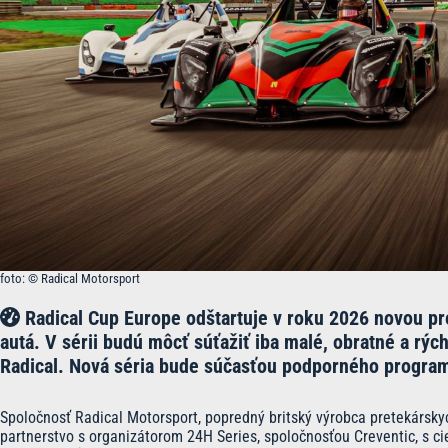
foto: © Radical Motorsport
Radical Cup Europe odštartuje v roku 2026 novou pr
autá. V sérii budú môcť súťažiť iba malé, obratné a rýc
Radical. Nová séria bude súčasťou podporného progra
Spoločnosť Radical Motorsport, popredný britský výrobca pretekársky
partnerstvo s organizátorom 24H Series, spoločnosťou Creventic, s c