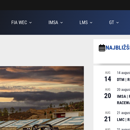
FIA WEC
IMSA
LMS
GT
NAJBLIŽŠ
AUG
14 augus
14
DTM | R
AUG
20 augus
20
IMSA |
RACEW
AUG
21 augus
21
LMC | 
AUG
21 augus