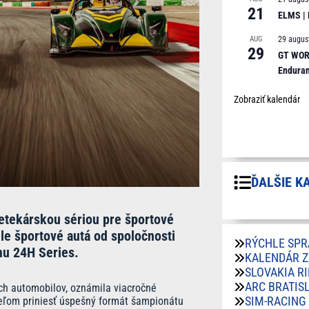
21
ELMS |
AUG
29 augus
29
GT WORL
Endura
Zobraziť kalendár
ĎALŠIE K
etekárskou sériou pre športové
hle športové autá od spoločnosti
RÝCHLE SPR
mu 24H Series.
KALENDÁR 
SLOVAKIA R
ARC BRATIS
ch automobilov, oznámila viacročné
SIM-RACING
ieľom priniesť úspešný formát šampionátu