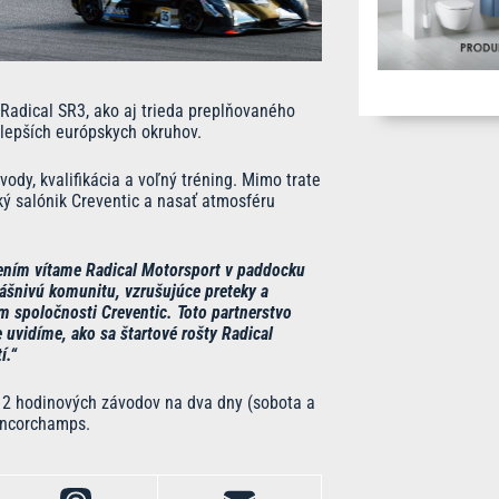
Radical SR3, ako aj trieda preplňovaného
jlepších európskych okruhov.
dy, kvalifikácia a voľný tréning. Mimo trate
ký salónik Creventic a nasať atmosféru
ením vítame Radical Motorsport v paddocku
vášnivú komunitu, vzrušujúce preteky a
 spoločnosti Creventic. Toto partnerstvo
uvidíme, ako sa štartové rošty Radical
í.“
12 hodinových závodov na dva dny (sobota a
ancorchamps.