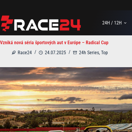
Skip
to
content
24H / 12H
Vzniká nová séria športových aut v Európe – Radical Cup
Race24
24.07.2025
24h Series
,
Top