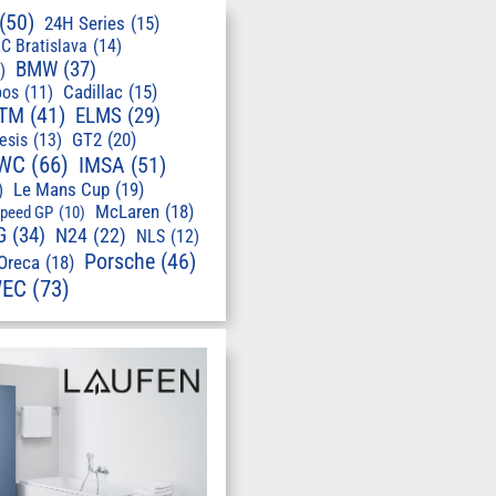
(50)
24H Series
(15)
C Bratislava
(14)
BMW
(37)
)
pos
(11)
Cadillac
(15)
TM
(41)
ELMS
(29)
GT2
(20)
esis
(13)
WC
(66)
IMSA
(51)
Le Mans Cup
(19)
)
McLaren
(18)
speed GP
(10)
G
(34)
N24
(22)
NLS
(12)
Porsche
(46)
Oreca
(18)
EC
(73)