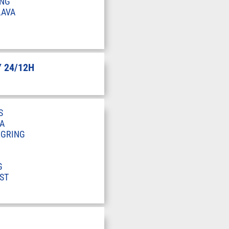
ING
LAVA
 24/12H
S
A
RGRING
G
ST