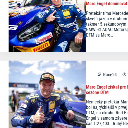
Maro Engel dominoval
Pretekár tímu Merced
skvelú jazdu v druhom 
takmer 5 sekundovým
BMW. © ADAC Motorspor
DTM sa Maro…
Race24
Maro Engel získal pre
sezóne DTM
Nemecký pretekár Mar
bol najrýchlejší v prv
DTM, na okruhu Red Bu
Engel v samom závere 
čas 1:27,403. Druhý B