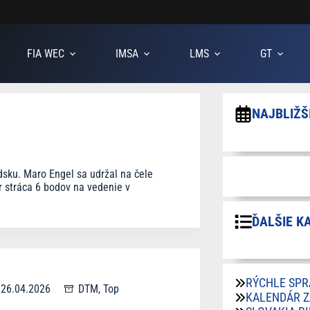
FIA WEC
IMSA
LMS
GT
NAJBLIŽŠ
sku. Maro Engel sa udržal na čele
 stráca 6 bodov na vedenie v
ĎALŠIE K
RÝCHLE SPR
26.04.2026
DTM
,
Top
KALENDÁR 