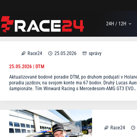
Skip
to
content
24H / 12H
Race24
25.05.2026
správy
25.05.2026 | DTM
Aktualizované bodové poradie DTM, po druhom podujatí v Holand
poradia jazdcov, na svojom konte ma 67 bodov. Druhý Lucas Auer
šampionáte. Tím Winward Racing s Mercedesom-AMG GT3 EVO…
Race24