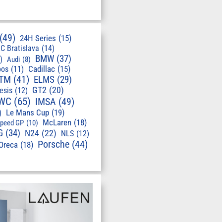
(49)
24H Series
(15)
C Bratislava
(14)
BMW
(37)
)
Audi
(8)
pos
(11)
Cadillac
(15)
TM
(41)
ELMS
(29)
GT2
(20)
esis
(12)
WC
(65)
IMSA
(49)
Le Mans Cup
(19)
)
McLaren
(18)
speed GP
(10)
G
(34)
N24
(22)
NLS
(12)
Porsche
(44)
Oreca
(18)