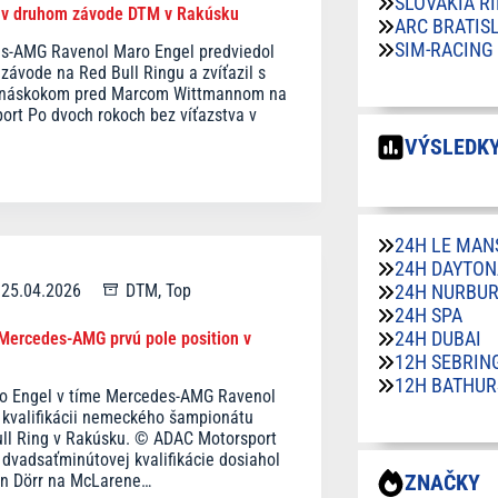
SLOVAKIA R
 v druhom závode DTM v Rakúsku
ARC BRATIS
SIM-RACING
es-AMG Ravenol Maro Engel predviedol
závode na Red Bull Ringu a zvíťazil s
 náskokom pred Marcom Wittmannom na
t Po dvoch rokoch bez víťazstva v
VÝSLEDKY
24H LE MAN
24H DAYTON
25.04.2026
DTM
,
Top
24H NURBU
24H SPA
24H DUBAI
 Mercedes-AMG prvú pole position v
12H SEBRIN
12H BATHUR
o Engel v tíme Mercedes-AMG Ravenol
ej kvalifikácii nemeckého šampionátu
ll Ring v Rakúsku. © ADAC Motorsport
dvadsaťminútovej kvalifikácie dosiahol
ZNAČKY
en Dörr na McLarene…