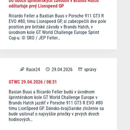
Do oboch šprintérskych závodov v Brands Hatch
odštartuje prvý Lionspeed GP
Ricardo Feller a Bastian Buus v Porsche 911 GT3 R
EVO #80, tímu Lionspeed GP, si zabezpečili dve pole
position pre britské závody v Brands Hatch, v
úvodnom kole GT World Challenge Europe Sprint
Cup-u. © SRO / JEP Feller…
Race24
29.04.2026
správy
GTWC 29.04.2026 / 08:31
Basian Buus a Ricardo Feller budú v úvodnom
šprintérskom kole GT World Challenge Europe v
Brands Hatch jazdiť v Porsche 911 GT3 R EVO #80
tímu LionSpeed GP. Dánsko-švajčiarske zloženie sa
bude usilovať o najvyššie priečky v prvých dvoch
hodinových…