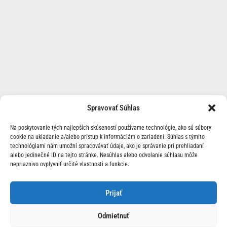
Spravovať Súhlas
Na poskytovanie tých najlepších skúseností používame technológie, ako sú súbory
cookie na ukladanie a/alebo prístup k informáciám o zariadení. Súhlas s týmito
technológiami nám umožní spracovávať údaje, ako je správanie pri prehliadaní
alebo jedinečné ID na tejto stránke. Nesúhlas alebo odvolanie súhlasu môže
nepriaznivo ovplyvniť určité vlastnosti a funkcie.
O Nás | Kontakt
Prijať
Odmietnuť