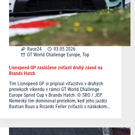
Race24
03.05.2026
GT World Challenge Europe
,
Top
Lionspeed GP zaslúžene zvíťazil druhý závod na
Brands Hatch
Tím Lionspeed GP si pripísal víťazstvo v druhých
pretekoch víkendu v rámci GT World Challenge
Europe Sprint Cup v Brands Hatch. © SRO / JEP
Nemecký tím dominoval pretekom, keď jeho jazdci
Bastian Buus a Ricardo Feller zvíťazili s náskokom…