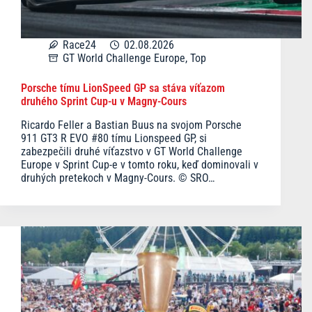
Race24
02.08.2026
GT World Challenge Europe
,
Top
Porsche tímu LionSpeed GP sa stáva víťazom
druhého Sprint Cup-u v Magny-Cours
Ricardo Feller a Bastian Buus na svojom Porsche
911 GT3 R EVO #80 tímu Lionspeed GP, si
zabezpečili druhé víťazstvo v GT World Challenge
Europe v Sprint Cup-e v tomto roku, keď dominovali v
druhých pretekoch v Magny-Cours. © SRO…