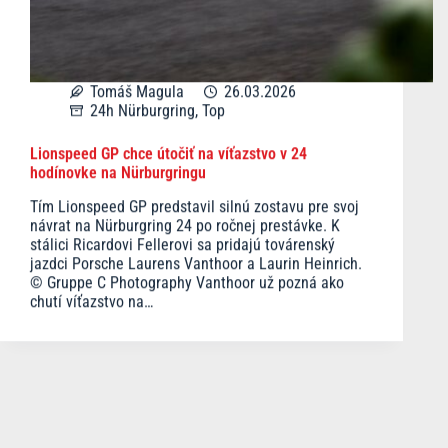
Tomáš Magula
26.03.2026
24h Nürburgring
,
Top
Lionspeed GP chce útočiť na víťazstvo v 24
hodínovke na Nürburgringu
Tím Lionspeed GP predstavil silnú zostavu pre svoj
návrat na Nürburgring 24 po ročnej prestávke. K
stálici Ricardovi Fellerovi sa pridajú továrenský
jazdci Porsche Laurens Vanthoor a Laurin Heinrich.
© Gruppe C Photography Vanthoor už pozná ako
chutí víťazstvo na…