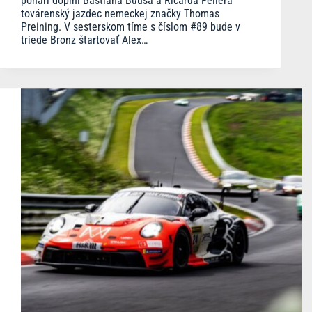
pohári doplní Bastiana Buusa a Ricarda Fellera
továrenský jazdec nemeckej značky Thomas
Preining. V sesterskom tíme s číslom #89 bude v
triede Bronz štartovať Alex…