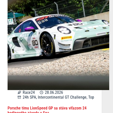
Race24
28.06.2026
24h SPA
,
Intercontinental GT Challenge
,
Top
Porsche tímu LionSpeed GP sa stáva víťazom 24
hodinového závodu v Spa