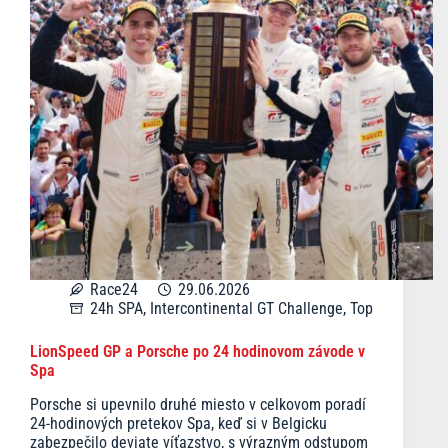
Race24
29.06.2026
24h SPA
,
Intercontinental GT Challenge
,
Top
LionSpeed GP a Porsche po 24 hodinovom závode v
Spa
Porsche si upevnilo druhé miesto v celkovom poradí
24-hodinových pretekov Spa, keď si v Belgicku
zabezpečilo deviate víťazstvo, s výrazným odstupom