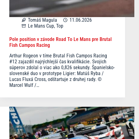
Tomáš Magula
11.06.2026
Le Mans Cup
,
Top
Pole position v závode Road To Le Mans pre Brutal
Fish Campos Racing
Arthur Rogeon v tíme Brutal Fish Campos Racing
#12 zajazdil najrýchlejší čas kvalifikácie. Svojich
súperov zdolal o viac ako 0,826 sekundy. Španielsko-
slovenské duo v prototype Ligier: Matúš Ryba /
Lucas Fluxá Cross, odštartuje z druhej rady. ©
Marcel Wulf /…