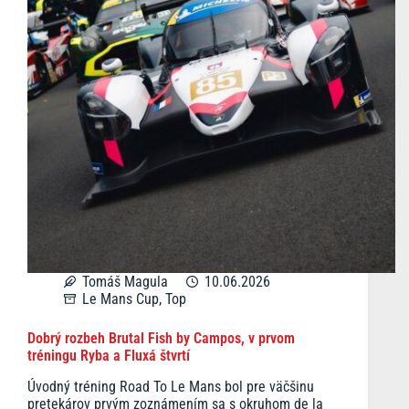
Tomáš Magula
10.06.2026
Le Mans Cup
,
Top
Dobrý rozbeh Brutal Fish by Campos, v prvom
tréningu Ryba a Fluxá štvrtí
Úvodný tréning Road To Le Mans bol pre väčšinu
pretekárov prvým zoznámením sa s okruhom de la