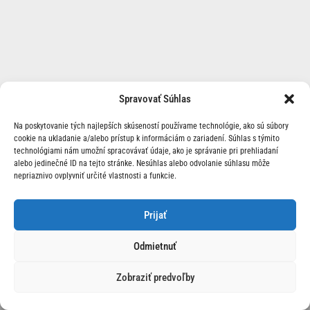
Spravovať Súhlas
Na poskytovanie tých najlepších skúseností používame technológie, ako sú súbory
cookie na ukladanie a/alebo prístup k informáciám o zariadení. Súhlas s týmito
technológiami nám umožní spracovávať údaje, ako je správanie pri prehliadaní
alebo jedinečné ID na tejto stránke. Nesúhlas alebo odvolanie súhlasu môže
nepriaznivo ovplyvniť určité vlastnosti a funkcie.
O Nás | Kontakt
Prijať
Odmietnuť
Zobraziť predvoľby
© 2026 Race24.sk Všetky práva vyhradené.
Ochrana
osobných údajov