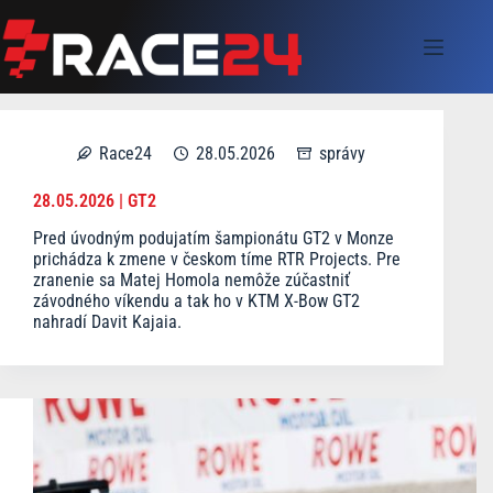
Skip
to
content
Race24
28.05.2026
správy
28.05.2026 | GT2
Pred úvodným podujatím šampionátu GT2 v Monze
prichádza k zmene v českom tíme RTR Projects. Pre
zranenie sa Matej Homola nemôže zúčastniť
závodného víkendu a tak ho v KTM X-Bow GT2
nahradí Davit Kajaia.