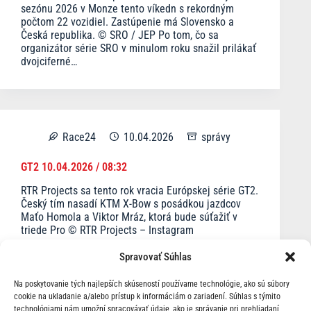
sezónu 2026 v Monze tento víkedn s rekordným
počtom 22 vozidiel. Zastúpenie má Slovensko a
Česká republika. © SRO / JEP Po tom, čo sa
organizátor série SRO v minulom roku snažil prilákať
dvojciferné…
Race24
10.04.2026
správy
GT2 10.04.2026 / 08:32
RTR Projects sa tento rok vracia Európskej série GT2.
Český tím nasadí KTM X-Bow s posádkou jazdcov
Maťo Homola a Viktor Mráz, ktorá bude súťažiť v
triede Pro © RTR Projects – Instagram
Spravovať Súhlas
Na poskytovanie tých najlepších skúseností používame technológie, ako sú súbory
cookie na ukladanie a/alebo prístup k informáciám o zariadení. Súhlas s týmito
technológiami nám umožní spracovávať údaje, ako je správanie pri prehliadaní