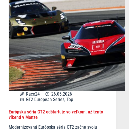
Race24
26.05.2026
GT2 European Series
,
Top
Európska séria GT2 odštartuje vo veľkom, už tento
víkend v Monze
Modernizovaná Európska séria GT2 začne svoju